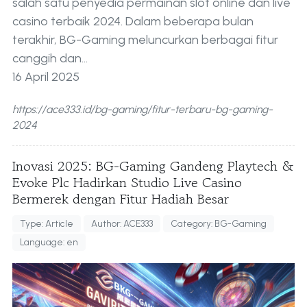
salah satu penyedia permainan slot online dan live
casino terbaik 2024. Dalam beberapa bulan
terakhir, BG-Gaming meluncurkan berbagai fitur
canggih dan...
16 April 2025
https://ace333.id/bg-gaming/fitur-terbaru-bg-gaming-
2024
Inovasi 2025: BG-Gaming Gandeng Playtech &
Evoke Plc Hadirkan Studio Live Casino
Bermerek dengan Fitur Hadiah Besar
Type: Article
Author: ACE333
Category: BG-Gaming
Language: en