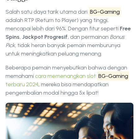
Salah satu daya tarik utama dari
BG-Gaming
adalah RTP (Return to Player) yang tinggi,
mencapai lebih dari 96%. Dengan fitur seperti
Free
Spins
,
Jackpot Progresif
, dan permainan
Bonus
Pick
, tidak heran banyak pemain memburunya
untuk meningkatkan peluang menang.
Beberapa pemain menyebutkan bahwa dengan
memahami
cara memenangkan slot
BG-Gaming
terbaru 2024
, mereka bisa mendapatkan
pengembalian modal hingga 5x lipat!