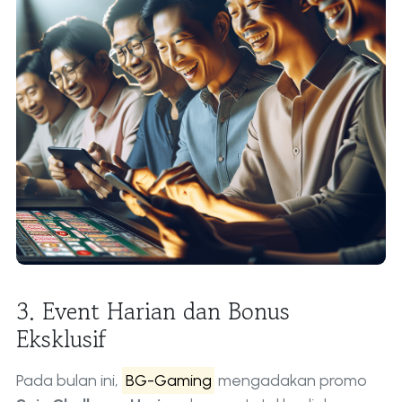
3. Event Harian dan Bonus
Eksklusif
Pada bulan ini,
BG-Gaming
mengadakan promo