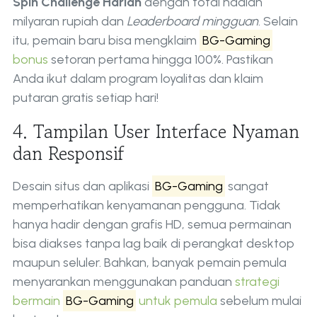
Spin Challenge Harian
dengan total hadiah
milyaran rupiah dan
Leaderboard mingguan
. Selain
itu, pemain baru bisa mengklaim
BG-Gaming
bonus
setoran pertama hingga 100%. Pastikan
Anda ikut dalam program loyalitas dan klaim
putaran gratis setiap hari!
4. Tampilan User Interface Nyaman
dan Responsif
Desain situs dan aplikasi
BG-Gaming
sangat
memperhatikan kenyamanan pengguna. Tidak
hanya hadir dengan grafis HD, semua permainan
bisa diakses tanpa lag baik di perangkat desktop
maupun seluler. Bahkan, banyak pemain pemula
menyarankan menggunakan panduan
strategi
bermain
BG-Gaming
untuk pemula
sebelum mulai