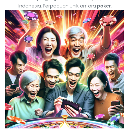
Indonesia. Perpaduan unik antara
poker
tradisional dan permainan pai gow Tiongkok
membuatnya menarik dan menantang. Di tahun
2024, semakin banyak situs judi online
menawarkan
bonus PaiGow Poker terbesar 2024
,
menjadikan kesempatan menang semakin besar.