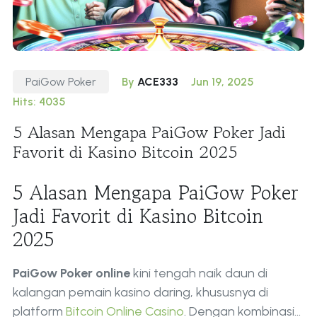
PaiGow Poker
By
ACE333
Jun 19, 2025
Hits: 4035
5 Alasan Mengapa PaiGow Poker Jadi
Favorit di Kasino Bitcoin 2025
5 Alasan Mengapa PaiGow Poker
Jadi Favorit di Kasino Bitcoin
2025
PaiGow Poker online
kini tengah naik daun di
kalangan pemain kasino daring, khususnya di
platform
Bitcoin Online Casino
. Dengan kombinasi