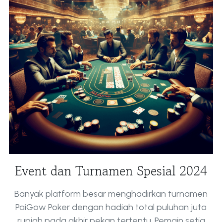
Event dan Turnamen Spesial 2024
Banyak platform besar menghadirkan turnamen
PaiGow Poker dengan hadiah total puluhan juta
rupiah pada akhir pekan tertentu. Pemain setia