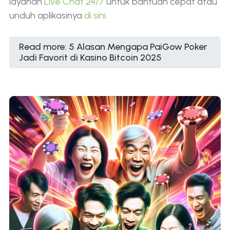
hiburan dan potensi cuan kripto melalui fitur
layanan
Live Chat 24/7
untuk bantuan cepat atau
modern dan komunitas yang terus berkembang.
unduh aplikasinya
di sini
.
Read more: 5 Alasan Mengapa PaiGow Poker
Jadi Favorit di Kasino Bitcoin 2025