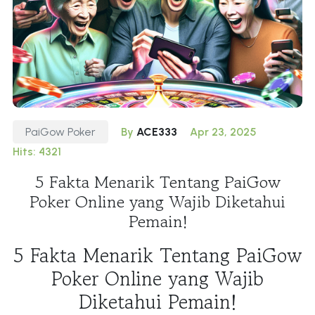
PaiGow Poker
By
ACE333
Apr 23, 2025
Hits: 4321
5 Fakta Menarik Tentang PaiGow
Poker Online yang Wajib Diketahui
Pemain!
5 Fakta Menarik Tentang PaiGow
Poker Online yang Wajib
Diketahui Pemain!