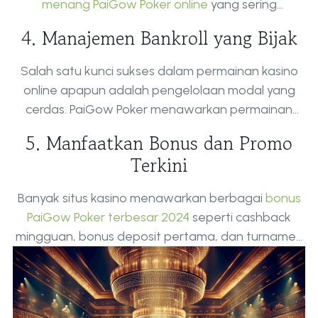
menang PaiGow Poker online
yang sering
diabaikan pemula. Sebagai banker, Anda memiliki
4. Manajemen Bankroll yang Bijak
keunggulan karena menang dalam hal seri. Namun,
pastikan memahami risiko dan kesiapan bankroll
Salah satu kunci sukses dalam permainan kasino
karena sebagai banker Anda harus menutupi
online apapun adalah pengelolaan modal yang
taruhan pemain lain.
cerdas. PaiGow Poker menawarkan permainan
yang cukup lambat, sehingga sangat cocok untuk
5. Manfaatkan Bonus dan Promo
permainan jangka panjang. Gunakan kesempatan
Terkini
ini untuk bermain santai dan bertahan dalam
permainan lebih lama.
Banyak situs kasino menawarkan berbagai
bonus
PaiGow Poker terbesar 2024
seperti cashback
mingguan, bonus deposit pertama, dan turnamen
eksklusif. Anda bisa mengunjungi halaman promosi
atau bergabung dengan komunitas seperti
Telegram kami
untuk mendapatkan info promo
terbaru setiap hari.