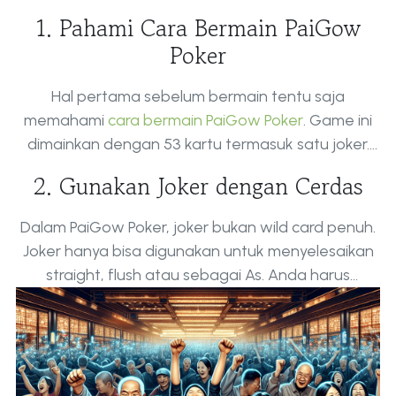
1. Pahami Cara Bermain PaiGow
Poker
Hal pertama sebelum bermain tentu saja
memahami
cara bermain PaiGow Poker
. Game ini
dimainkan dengan 53 kartu termasuk satu joker.
Setiap pemain harus membagi tujuh kartu menjadi
2. Gunakan Joker dengan Cerdas
dua tangan: lima kartu untuk "High Hand" dan dua
kartu untuk "Low Hand". Tujuan utamanya adalah
Dalam PaiGow Poker, joker bukan wild card penuh.
mengalahkan kedua tangan milik banker atau
Joker hanya bisa digunakan untuk menyelesaikan
dealer.
straight, flush atau sebagai As. Anda harus
mengenali peluang terbaik untuk
memanfaatkannya. Kesalahan umum pemain
pemula adalah menganggap joker bisa
menggantikan kartu apa saja.