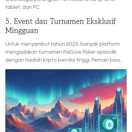
merasakan adrenalin permainan secara real-time.
tablet, dan PC.
5. Event dan Turnamen Eksklusif
Mingguan
Untuk menyambut tahun 2025, banyak platform
mengadakan turnamen PaiGow Poker episodik
dengan hadiah kripto bernilai tinggi. Pemain bisa
berpartisipasi dengan
biaya masuk rendah
,
namun dengan potensi RTP tinggi hingga 98%.