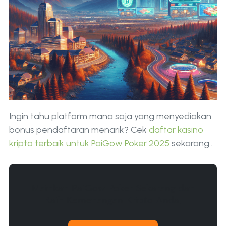
Ingin tahu platform mana saja yang menyediakan
bonus pendaftaran menarik? Cek
daftar kasino
kripto terbaik untuk PaiGow Poker 2025
sekarang
juga!
Mainkan PaiGow Poker Sekarang dan
Raih Kemenangan Kripto Anda!