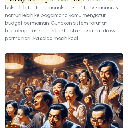
bukanlah tentang menekan ‘Spin’ terus-menerus,
namun lebih ke bagaimana kamu mengatur
budget permainan. Gunakan sistem taruhan
bertahap dan hindari bertaruh maksimum di awal
permainan jika saldo masih kecil.