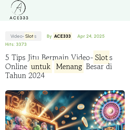
Video-
Slot
s
By
ACE333
Apr 24, 2025
Hits: 3373
5 Tips Jitu Bermain Video-
Slot
s
Online
untuk
Menang
Besar di
Tahun 2024