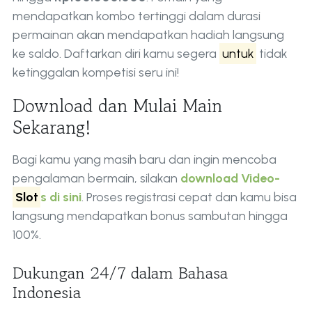
mendapatkan kombo tertinggi dalam durasi
permainan akan mendapatkan hadiah langsung
ke saldo. Daftarkan diri kamu segera
untuk
tidak
ketinggalan kompetisi seru ini!
Download dan Mulai Main
Sekarang!
Bagi kamu yang masih baru dan ingin mencoba
pengalaman bermain, silakan
download Video-
Slot
s di sini
. Proses registrasi cepat dan kamu bisa
langsung mendapatkan bonus sambutan hingga
100%.
Dukungan 24/7 dalam Bahasa
Indonesia