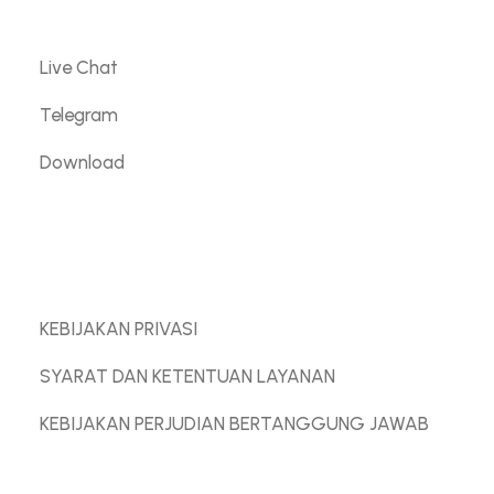
Live Chat
Telegram
Download
KEBIJAKAN PRIVASI
SYARAT DAN KETENTUAN LAYANAN
KEBIJAKAN PERJUDIAN BERTANGGUNG JAWAB