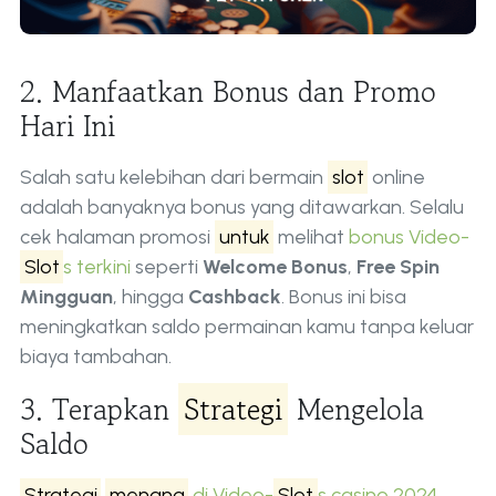
2. Manfaatkan Bonus dan Promo
Hari Ini
Salah satu kelebihan dari bermain
slot
online
adalah banyaknya bonus yang ditawarkan. Selalu
cek halaman promosi
untuk
melihat
bonus Video-
Slot
s terkini
seperti
Welcome Bonus
,
Free Spin
Mingguan
, hingga
Cashback
. Bonus ini bisa
meningkatkan saldo permainan kamu tanpa keluar
biaya tambahan.
3. Terapkan
Strategi
Mengelola
Saldo
Strategi
menang
di Video-
Slot
s casino 2024