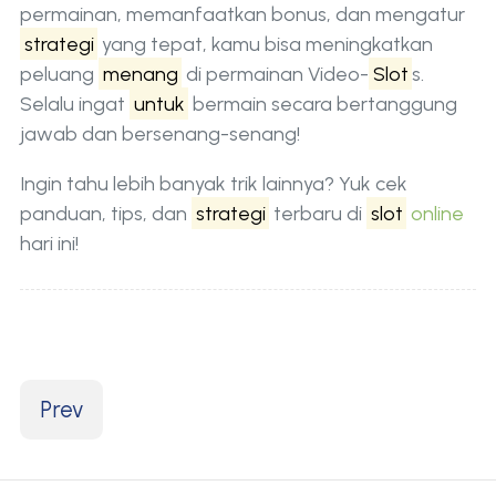
permainan, memanfaatkan bonus, dan mengatur
strategi
yang tepat, kamu bisa meningkatkan
peluang
menang
di permainan Video-
Slot
s.
Selalu ingat
untuk
bermain secara bertanggung
jawab dan bersenang-senang!
Ingin tahu lebih banyak trik lainnya? Yuk cek
panduan, tips, dan
strategi
terbaru di
slot
online
hari ini!
Previous article: Raih Jackpot Maksimal di G
Prev