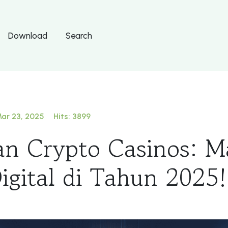
Download
Search
ar 23, 2025
Hits: 3899
n Crypto Casinos: M
igital di Tahun 2025!