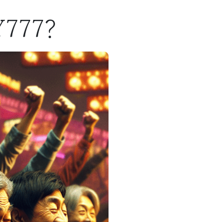
Y777?