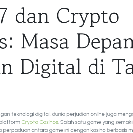
7 dan Crypto
s: Masa Depa
n Digital di T
an teknologi digital, dunia perjudian online juga men
platform
Crypto Casinos
. Salah satu game yang semaki
a perpaduan antara game ini dengan kasino berbasis ma