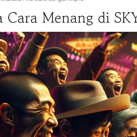
a Cara Menang di SK