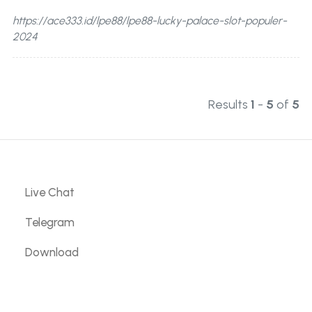
https://ace333.id/lpe88/lpe88-lucky-palace-slot-populer-
2024
Results
1
-
5
of
5
Live Chat
Telegram
Download