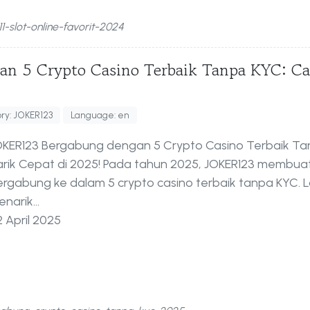
x11-slot-online-favorit-2024
n 5 Crypto Casino Terbaik Tanpa KYC: Ca
ry: JOKER123
Language: en
OKER123 Bergabung dengan 5 Crypto Casino Terbaik Ta
arik Cepat di 2025! Pada tahun 2025, JOKER123 membu
rgabung ke dalam 5 crypto casino terbaik tanpa KYC. 
narik...
 April 2025