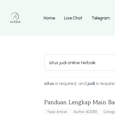
Home
Live Chat
Telegram
Search Form
situs
is required
, and
judi
is requir
Panduan Lengkap Main Bac
Type: Article
Author: ACE333
Catego