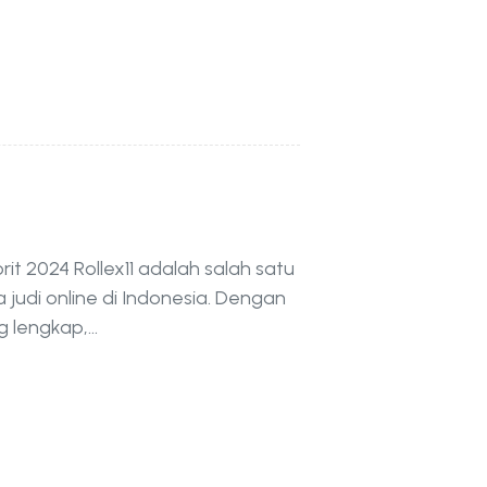
it 2024 Rollex11 adalah salah satu
a judi online di Indonesia. Dengan
lengkap,...