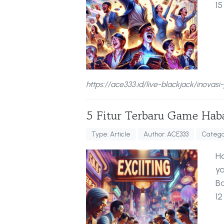
1
https://ace333.id/live-blackjack/inov
5 Fitur Terbaru Game Hab
Type: Article
Author: ACE333
Catego
H
y
B
12