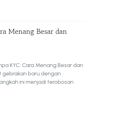
ra Menang Besar dan
npa KYC: Cara Menang Besar dan
at gebrakan baru dengan
Langkah ini menjadi terobosan