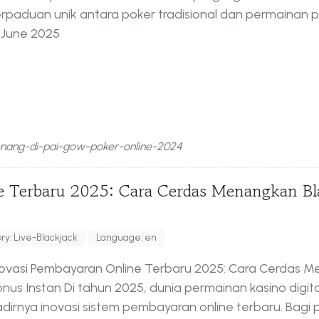
erpaduan unik antara poker tradisional dan permainan 
 June 2025
menang-di-pai-gow-poker-online-2024
e Terbaru 2025: Cara Cerdas Menangkan Bl
y: Live-Blackjack
Language: en
novasi Pembayaran Online Terbaru 2025: Cara Cerdas Me
nus Instan Di tahun 2025, dunia permainan kasino digi
dirnya inovasi sistem pembayaran online terbaru. Bagi pe