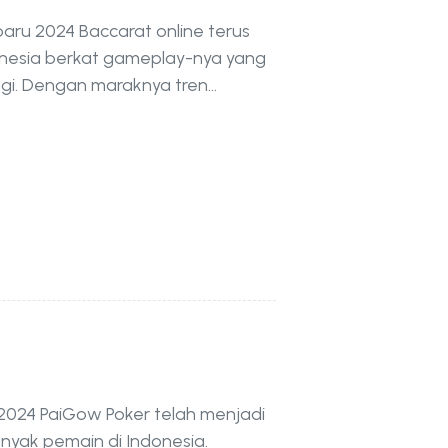
aru 2024 Baccarat online terus
ndonesia berkat gameplay-nya yang
i. Dengan maraknya tren...
 2024 PaiGow Poker telah menjadi
anyak pemain di Indonesia.