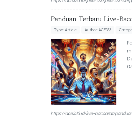
https://ace333.id/joker123/joker123-b
Panduan Terbaru Live-Bacc
Type: Article
Author: ACE333
Catego
Pa
me
De
05
https://ace333.id/live-baccarat/pandua