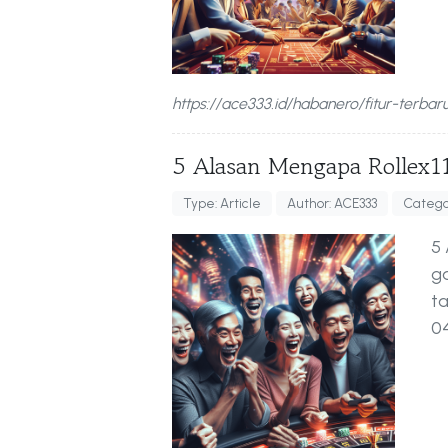
https://ace333.id/habanero/fitur-ter
5 Alasan Mengapa Rollex1
Type: Article
Author: ACE333
Categor
5 
ga
ta
0