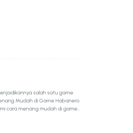
enjadikannya salah satu game
ra Menang Mudah di Game Habanero
mi cara menang mudah di game...