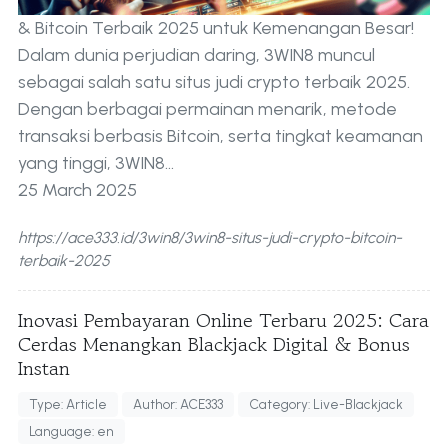
& Bitcoin Terbaik 2025 untuk Kemenangan Besar!
Dalam dunia perjudian daring, 3WIN8 muncul
sebagai salah satu situs judi crypto terbaik 2025.
Dengan berbagai permainan menarik, metode
transaksi berbasis Bitcoin, serta tingkat keamanan
yang tinggi, 3WIN8...
25 March 2025
https://ace333.id/3win8/3win8-situs-judi-crypto-bitcoin-
terbaik-2025
Inovasi Pembayaran Online Terbaru 2025: Cara
Cerdas Menangkan Blackjack Digital & Bonus
Instan
Type: Article
Author: ACE333
Category: Live-Blackjack
Language: en