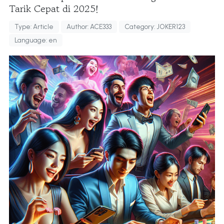
Tarik Cepat di 2025!
Type: Article
Author: ACE333
Category: JOKER123
Language: en