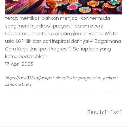
tetap memikat, bahkan menjadi ikon termuda
yang meraih jackpot progresif dalam event
selebritas! Ingin tahu rahasia glamor Vanna White
usia 68? Klik dan cari inspirasi darinya! 4. Bagaimana
Cara Kerja Jackpot Progresif? Setiap koin yang
kamu pertaruhkan...
17 April 2025
https://ace333.id/jackpot-slots/fakta-progressive-jackpot-
slots-terbaru
Results
1
-
1
of
1