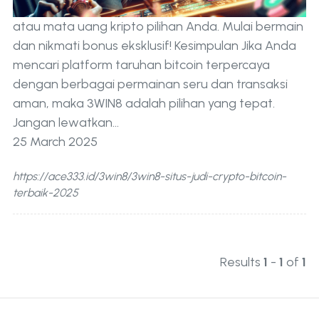
atau mata uang kripto pilihan Anda. Mulai bermain
dan nikmati bonus eksklusif! Kesimpulan Jika Anda
mencari platform taruhan bitcoin terpercaya
dengan berbagai permainan seru dan transaksi
aman, maka 3WIN8 adalah pilihan yang tepat.
Jangan lewatkan...
25 March 2025
https://ace333.id/3win8/3win8-situs-judi-crypto-bitcoin-
terbaik-2025
Results
1
-
1
of
1