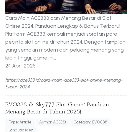
Cara Main ACE333 dan Menang Besar di Slot
Online 2024: Panduan Lengkap & Bonus Terbaru!
Platform ACE333 kembali menjadi sorotan para
pecinta slot online di tahun 2024. Dengan tampilan
yang semakin modern dan peluang menang yang
lebih tinggi, game ini...
24 April 2025
https://ace333.id/cara-main-ace333-slot-online-menang-
besar-2024
EVO888 & Sky777 Slot Game: Panduan
Menang Besar di Tahun 2025!
Type: Article
Author: ACE333
Category: EVO888
Language: en