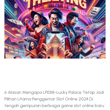
6 Alasan Mengapa LPE88-Lucky Palace Tetap Jadi
Pilihan Utama Penggemar Slot Online 2024 Di
tengah gempuran berbagai game slot online baru