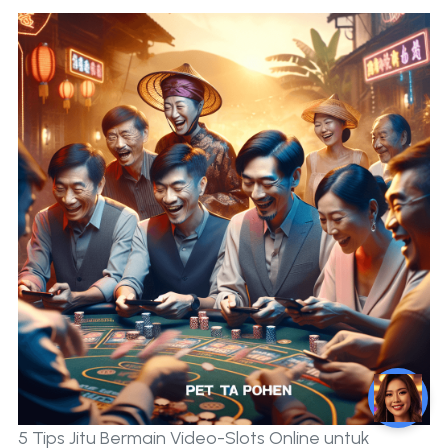
5 Tips Jitu Bermain Video-Slots Online untuk