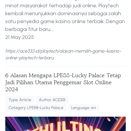
minat masyarakat terhadap judi online, Playtech
kembali menunjukkan dominasinya sebagai salah
satu penyedia game kasino online terbaik. Dengan
berbagai fitur baru,...
21 May 2025
https://ace333.id/playtech/alasan-memilih-game-kasino-
online-playtech-terbaru
6 Alasan Mengapa LPE88-Lucky Palace Tetap
Jadi Pilihan Utama Penggemar Slot Online
2024
Type: Article
Author: ACE333
Category: LPE88-Lucky Palace
Language: en