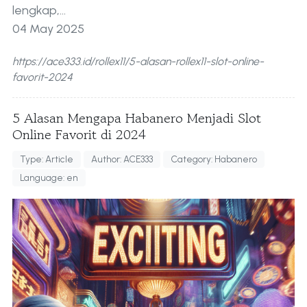
lengkap,...
04 May 2025
https://ace333.id/rollex11/5-alasan-rollex11-slot-online-
favorit-2024
5 Alasan Mengapa Habanero Menjadi Slot
Online Favorit di 2024
Type: Article
Author: ACE333
Category: Habanero
Language: en