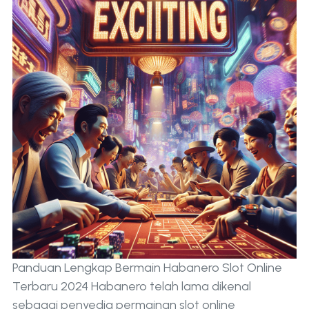
Panduan Lengkap Bermain Habanero Slot Online
Terbaru 2024 Habanero telah lama dikenal
sebagai penyedia permainan slot online