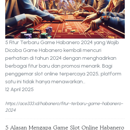
5 Fitur Terbaru Game Habanero 2024 yang Wajib
Dicoba Game Habanero kembali mencuri
perhatian di tahun 2024 dengan menghadirkan
berbagai fitur baru dan promosi menarik. Bagi
penggemar slot online terpercaya 2025, platform
satu ini tidak hanya menawarkan...
12 April 2025
https://ace333.id/habanero/fitur-terbaru-game-habanero-
2024
5 Alasan Mengapa Game Slot Online Habanero