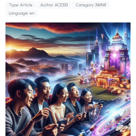
Type: Article
Author: ACE333
Category: 3WIN8
Language: en