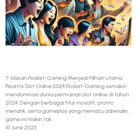
7 Alasan Pocket-Gaming Menjadi Pilihan Utama
Pecinta Slot Online 2024 Pocket-Gaming semakin
mendominasi dunia permainan slot online di tahun
2024. Dengan berbagai fitur inovatif, promo
menarik, serta gameplay yang memacu adrenalin,
game ini makin tak...
10 June 2025