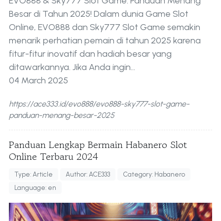
EVO888 & Sky777 Slot Game: Panduan Menang
Besar di Tahun 2025! Dalam dunia Game Slot
Online, EVO888 dan Sky777 Slot Game semakin
menarik perhatian pemain di tahun 2025 karena
fitur-fitur inovatif dan hadiah besar yang
ditawarkannya. Jika Anda ingin...
04 March 2025
https://ace333.id/evo888/evo888-sky777-slot-game-
panduan-menang-besar-2025
Panduan Lengkap Bermain Habanero Slot
Online Terbaru 2024
Type: Article
Author: ACE333
Category: Habanero
Language: en