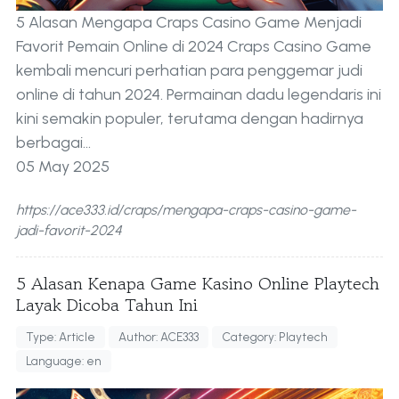
5 Alasan Mengapa Craps Casino Game Menjadi
Favorit Pemain Online di 2024 Craps Casino Game
kembali mencuri perhatian para penggemar judi
online di tahun 2024. Permainan dadu legendaris ini
kini semakin populer, terutama dengan hadirnya
berbagai...
05 May 2025
https://ace333.id/craps/mengapa-craps-casino-game-
jadi-favorit-2024
5 Alasan Kenapa Game Kasino Online Playtech
Layak Dicoba Tahun Ini
Type: Article
Author: ACE333
Category: Playtech
Language: en