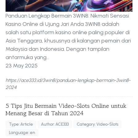
Panduan Lengkap Bermain 3WIN8: Nikmati Sensasi
Kasino Online di Ujung Jari Anda 3WIN8 adalah
salah satu platform kasino online paling populer di
Asia Tenggara, khususnya di kalangan pemain dari
Malaysia dan Indonesia. Dengan tampilan
antarmuka yang...
23 May 2025
https://ace333.id/3win8/panduan-lengkap-bermain-3win8-
2024
5 Tips Jitu Bermain Video-Slots Online untuk
Menang Besar di Tahun 2024
Type: Article
Author: ACE333
Category: Video-Slots
Language: en