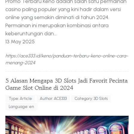
Promo Terbaru Keno adalah salah satu permainan
casino paling populer yang kini hadir dalam versi
online yang semakin diminati di tahun 2024.
Permainan ini merupakan kombinasi antara
keberuntungan dan...
13 May 2025
https://ace333.id/keno/panduan-terbaru-keno-online-cara-
menang-2024
5 Alasan Mengapa 3D Slots Jadi Favorit Pecinta
Game Slot Online di 2024
Type: Article
Author: ACE333
Category: 3D Slots
Language: en