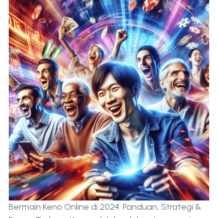
Bermain Keno Online di 2024: Panduan, Strategi &