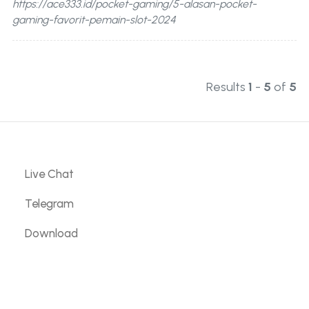
https://ace333.id/pocket-gaming/5-alasan-pocket-
gaming-favorit-pemain-slot-2024
Results
1
-
5
of
5
Live Chat
Telegram
Download