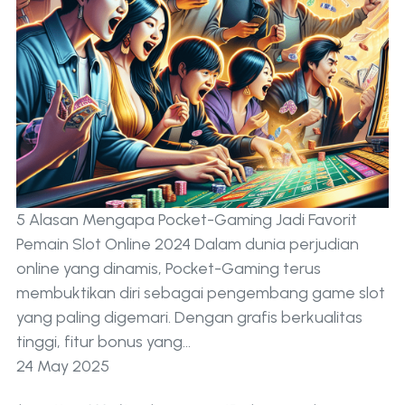
5 Alasan Mengapa Pocket-Gaming Jadi Favorit
Pemain Slot Online 2024 Dalam dunia perjudian
online yang dinamis, Pocket-Gaming terus
membuktikan diri sebagai pengembang game slot
yang paling digemari. Dengan grafis berkualitas
tinggi, fitur bonus yang...
24 May 2025