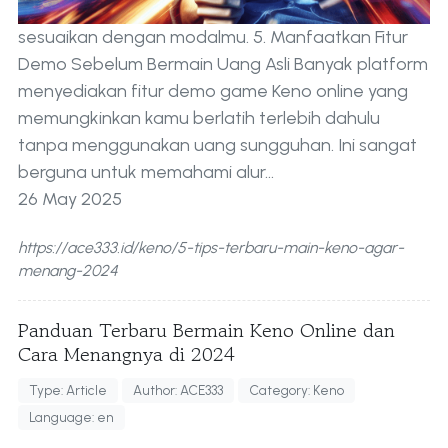
sesuaikan dengan modalmu. 5. Manfaatkan Fitur
Demo Sebelum Bermain Uang Asli Banyak platform
menyediakan fitur demo game Keno online yang
memungkinkan kamu berlatih terlebih dahulu
tanpa menggunakan uang sungguhan. Ini sangat
berguna untuk memahami alur...
26 May 2025
https://ace333.id/keno/5-tips-terbaru-main-keno-agar-
menang-2024
Panduan Terbaru Bermain Keno Online dan
Cara Menangnya di 2024
Type: Article
Author: ACE333
Category: Keno
Language: en