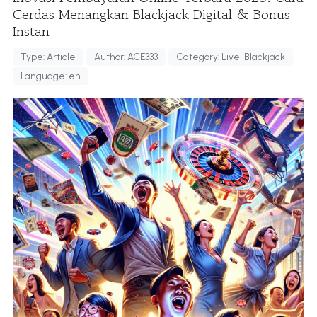
Cerdas Menangkan Blackjack Digital & Bonus
Instan
Type: Article
Author: ACE333
Category: Live-Blackjack
Language: en