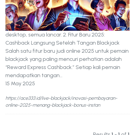
desktop, semua lancar. 2. Fitur Baru 2025:
Cashback Langsung Setelah Tangan Blackjack
Salah satu fitur baru judi online 2025 untuk pemain
blackjack yang paling mencuri perhatian adalah
“Reward Express Cashback.” Setiap kali pemain
mendapatkan tangan...
15 May 2025
https://ace333.id/live-blackjack/inovasi-pembayaran-
online-2025-menang-blackjack-bonus-instan
Results
1
-
1
of
1