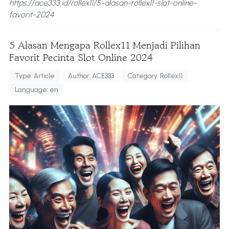
https://ace333.id/rollex11/5-alasan-rollex11-slot-online-
favorit-2024
5 Alasan Mengapa Rollex11 Menjadi Pilihan
Favorit Pecinta Slot Online 2024
Type: Article
Author: ACE333
Category: Rollex11
Language: en