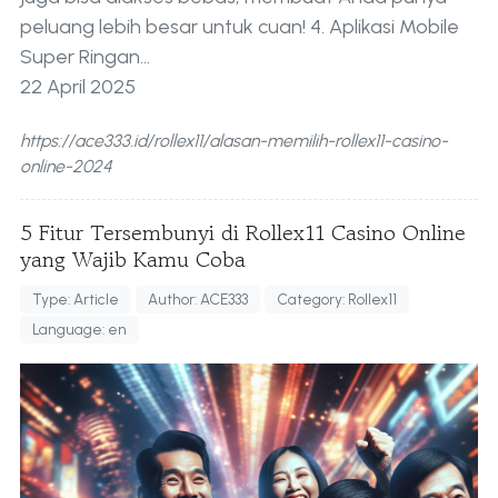
peluang lebih besar untuk cuan! 4. Aplikasi Mobile
Super Ringan...
22 April 2025
https://ace333.id/rollex11/alasan-memilih-rollex11-casino-
online-2024
5 Fitur Tersembunyi di Rollex11 Casino Online
yang Wajib Kamu Coba
Type: Article
Author: ACE333
Category: Rollex11
Language: en