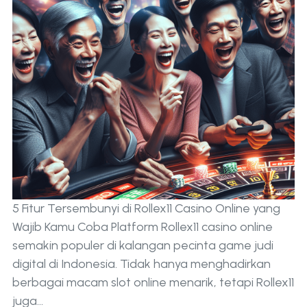
5 Fitur Tersembunyi di Rollex11 Casino Online yang
Wajib Kamu Coba Platform Rollex11 casino online
semakin populer di kalangan pecinta game judi
digital di Indonesia. Tidak hanya menghadirkan
berbagai macam slot online menarik, tetapi Rollex11
juga...