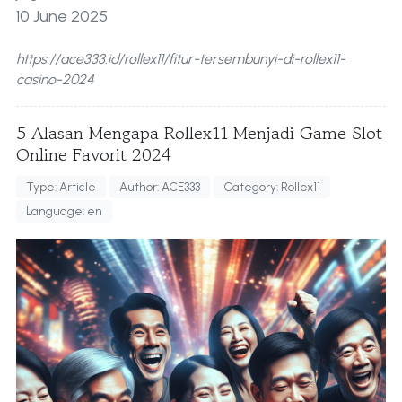
10 June 2025
https://ace333.id/rollex11/fitur-tersembunyi-di-rollex11-
casino-2024
5 Alasan Mengapa Rollex11 Menjadi Game Slot
Online Favorit 2024
Type: Article
Author: ACE333
Category: Rollex11
Language: en