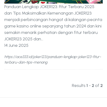
Panduan Lengkap JOKER123: Fitur Terbaru 2025
dan Tips Maksimalkan Kemenangan JOKER123
menjadi perbincangan hangat di kalangan pecinta
game kasino online sepanjang tahun 2024 dan kini
semakin menarik perhatian dengan fitur terbaru
JOKER123 2025 dan...
14 June 2025
https://ace333.id/joker123/panduan-lengkap-joker123-fitur-
terbaru-dan-tips-menang
Results
1
-
2
of
2