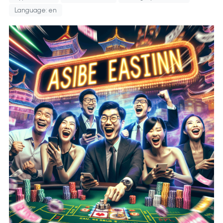
Language: en