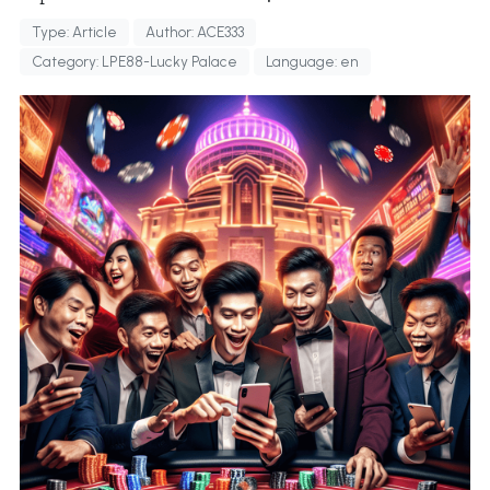
Type: Article
Author: ACE333
Category: LPE88-Lucky Palace
Language: en