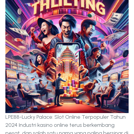
LPE88-Lucky Palace: Slot Online Terpopuler Tahun
2024 Industri kasino online terus berkembang
pesat, dan salah satu nama yang paling bersinar di