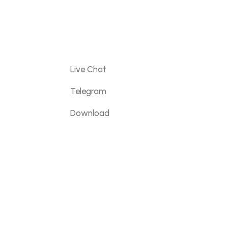
Live Chat
Telegram
Download