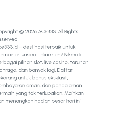
opyright © 2026 ACE333. All Rights
eserved.
ce333.id – destinasi terbaik untuk
ermainan kasino online seru! Nikmati
rbagai pilihan slot, live casino, taruhan
lahraga, dan banyak lagi. Daftar
ekarang untuk bonus eksklusif,
embayaran aman, dan pengalaman
ermain yang tak terlupakan. Mainkan
an menangkan hadiah besar hari ini!