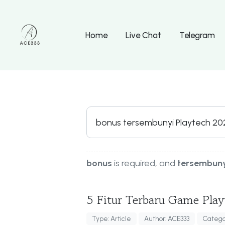
Home
Live Chat
Telegram
Search Form
bonus
is required
, and
tersembuny
5 Fitur Terbaru Game Play
Type: Article
Author: ACE333
Catego