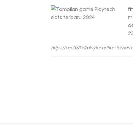
fi
m
d
23
https://ace333.id/playtech/fitur-terba