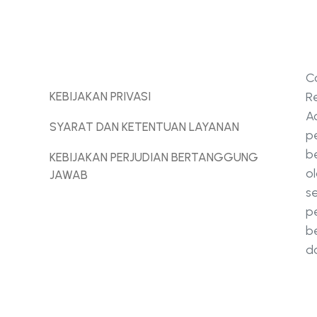
C
KEBIJAKAN PRIVASI
R
A
SYARAT DAN KETENTUAN LAYANAN
p
be
KEBIJAKAN PERJUDIAN BERTANGGUNG
o
JAWAB
s
p
b
d