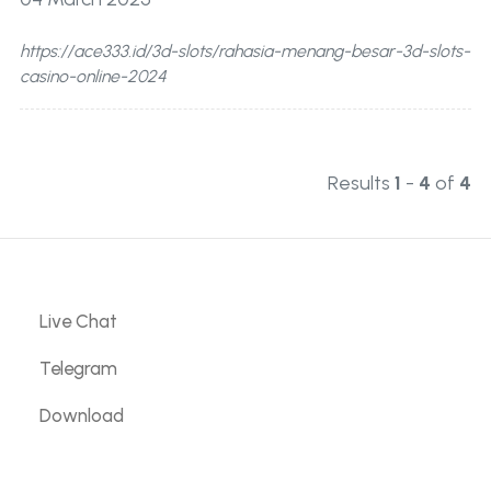
https://ace333.id/3d-slots/rahasia-menang-besar-3d-slots-
casino-online-2024
Results
1
-
4
of
4
Live Chat
Telegram
Download