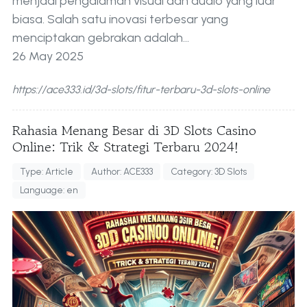
menjadi pengalaman visual dan audio yang luar
biasa. Salah satu inovasi terbesar yang
menciptakan gebrakan adalah...
26 May 2025
https://ace333.id/3d-slots/fitur-terbaru-3d-slots-online
Rahasia Menang Besar di 3D Slots Casino
Online: Trik & Strategi Terbaru 2024!
Type: Article
Author: ACE333
Category: 3D Slots
Language: en