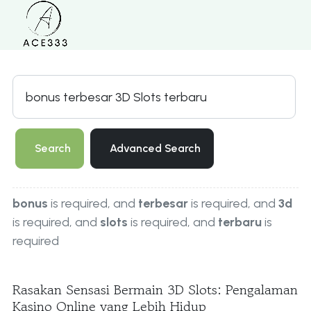
Search Form
Search
Advanced Search
bonus
is required
, and
terbesar
is required
, and
3d
is required
, and
slots
is required
, and
terbaru
is
required
Rasakan Sensasi Bermain 3D Slots: Pengalaman
Kasino Online yang Lebih Hidup