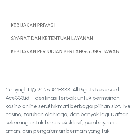
KEBIJAKAN PRIVASI
SYARAT DAN KETENTUAN LAYANAN
KEBIJAKAN PERJUDIAN BERTANGGUNG JAWAB
Copyright © 2026 ACE333. All Rights Reserved.
Ace333.id – destinasi terbaik untuk permainan
kasino online seru! Nikmati berbagai pilihan slot, live
casino, taruhan olahraga, dan banyak lagi. Daftar
sekarang untuk bonus eksklusif, pembayaran
aman, dan pengalaman bermain yang tak