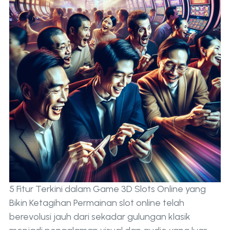
5 Fitur Terkini dalam Game 3D Slots Online yang
Bikin Ketagihan Permainan slot online telah
berevolusi jauh dari sekadar gulungan klasik