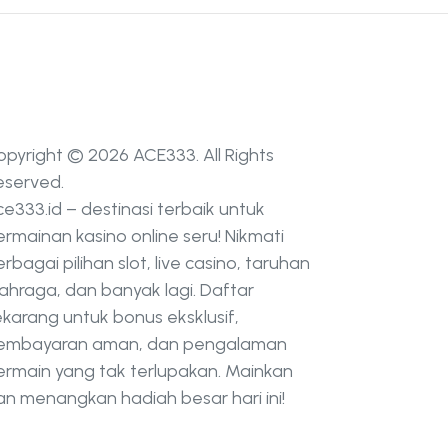
opyright © 2026 ACE333. All Rights
eserved.
ce333.id – destinasi terbaik untuk
ermainan kasino online seru! Nikmati
rbagai pilihan slot, live casino, taruhan
lahraga, dan banyak lagi. Daftar
ekarang untuk bonus eksklusif,
embayaran aman, dan pengalaman
ermain yang tak terlupakan. Mainkan
an menangkan hadiah besar hari ini!