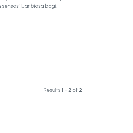
ensasi luar biasa bagi...
Results
1
-
2
of
2