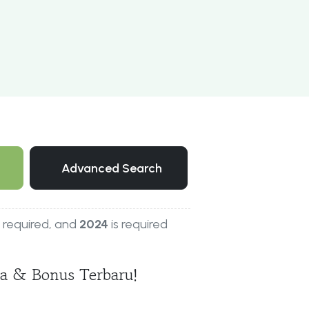
Advanced Search
s required
, and
2024
is required
ia & Bonus Terbaru!