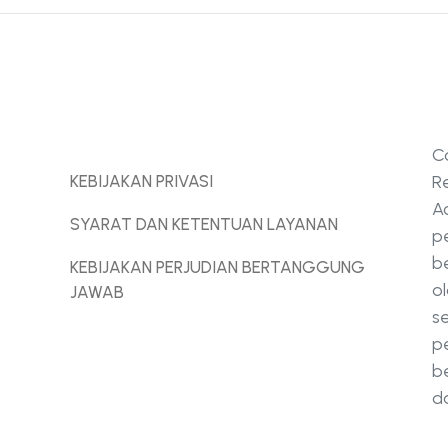
C
KEBIJAKAN PRIVASI
R
A
SYARAT DAN KETENTUAN LAYANAN
p
be
KEBIJAKAN PERJUDIAN BERTANGGUNG
o
JAWAB
s
p
b
d