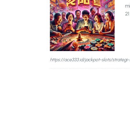
mi
21
https://ace333.id/jackpot-slots/strate