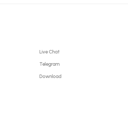
Live Chat
Telegram
Download