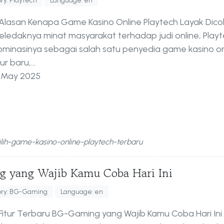
Alasan Kenapa Game Kasino Online Playtech Layak Dico
eledaknya minat masyarakat terhadap judi online, Play
ominasinya sebagai salah satu penyedia game kasino on
tur baru,...
1 May 2025
ilih-game-kasino-online-playtech-terbaru
g yang Wajib Kamu Coba Hari Ini
ry: BG-Gaming
Language: en
Fitur Terbaru BG-Gaming yang Wajib Kamu Coba Hari In