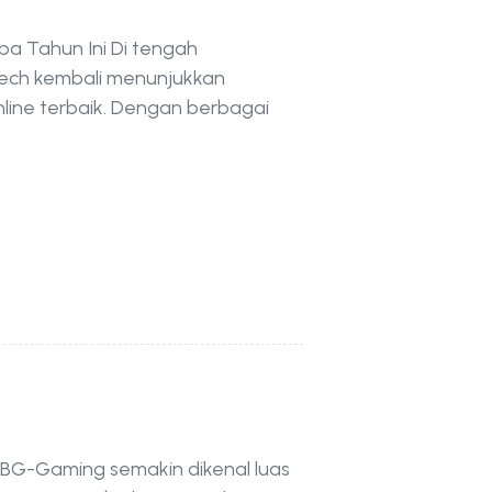
ba Tahun Ini Di tengah
tech kembali menunjukkan
line terbaik. Dengan berbagai
i BG-Gaming semakin dikenal luas