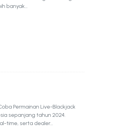
ih banyak...
 Coba Permainan Live-Blackjack
esia sepanjang tahun 2024.
l-time, serta dealer...