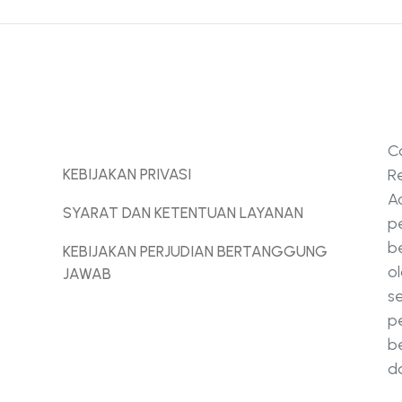
C
KEBIJAKAN PRIVASI
R
A
SYARAT DAN KETENTUAN LAYANAN
p
be
KEBIJAKAN PERJUDIAN BERTANGGUNG
o
JAWAB
s
p
b
d