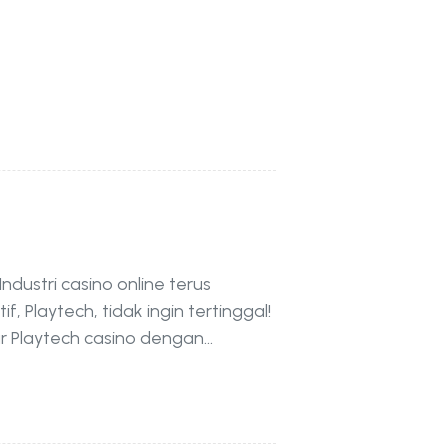
ndustri casino online terus
 Playtech, tidak ingin tertinggal!
laytech casino dengan...