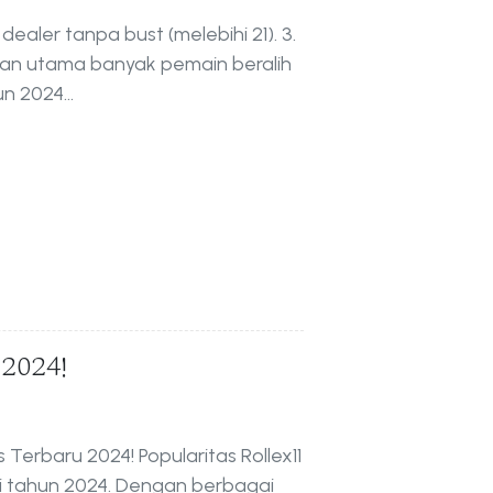
 dealer tanpa bust (melebihi 21). 3.
asan utama banyak pemain beralih
n 2024...
 2024!
 Terbaru 2024! Popularitas Rollex11
i tahun 2024. Dengan berbagai