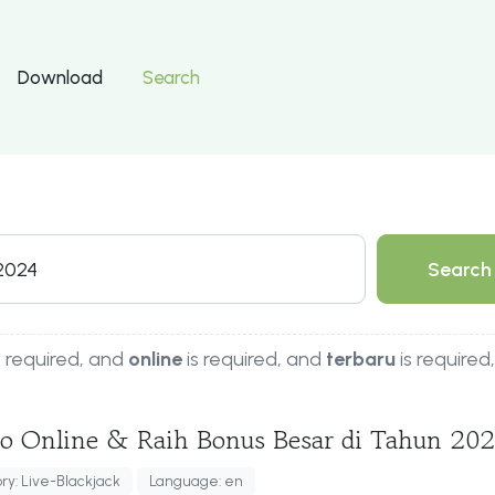
Download
Search
Search
s required
, and
online
is required
, and
terbaru
is required
no Online & Raih Bonus Besar di Tahun 202
y: Live-Blackjack
Language: en