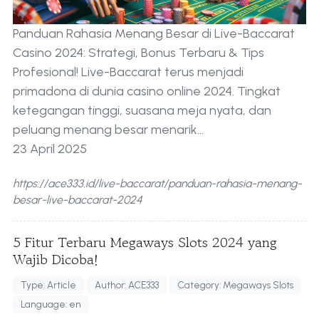
Panduan Rahasia Menang Besar di Live-Baccarat
Casino 2024: Strategi, Bonus Terbaru & Tips
Profesional! Live-Baccarat terus menjadi
primadona di dunia casino online 2024. Tingkat
ketegangan tinggi, suasana meja nyata, dan
peluang menang besar menarik...
23 April 2025
https://ace333.id/live-baccarat/panduan-rahasia-menang-
besar-live-baccarat-2024
5 Fitur Terbaru Megaways Slots 2024 yang
Wajib Dicoba!
Type: Article
Author: ACE333
Category: Megaways Slots
Language: en