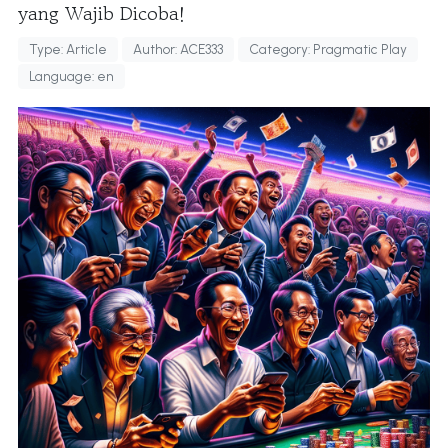
yang Wajib Dicoba!
Type: Article
Author: ACE333
Category: Pragmatic Play
Language: en