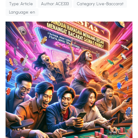
Type: Article
Author: ACE333
Category: Live-Baccarat
Language: en