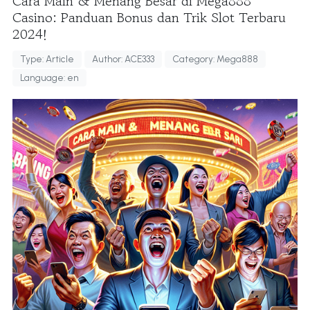
Cara Main & Menang Besar di Mega888
Casino: Panduan Bonus dan Trik Slot Terbaru
2024!
Type: Article
Author: ACE333
Category: Mega888
Language: en