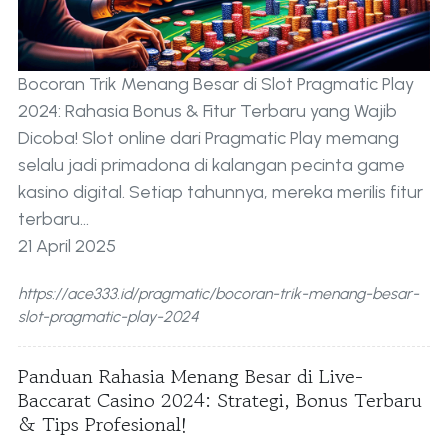
Bocoran Trik Menang Besar di Slot Pragmatic Play
2024: Rahasia Bonus & Fitur Terbaru yang Wajib
Dicoba! Slot online dari Pragmatic Play memang
selalu jadi primadona di kalangan pecinta game
kasino digital. Setiap tahunnya, mereka merilis fitur
terbaru...
21 April 2025
https://ace333.id/pragmatic/bocoran-trik-menang-besar-
slot-pragmatic-play-2024
Panduan Rahasia Menang Besar di Live-
Baccarat Casino 2024: Strategi, Bonus Terbaru
& Tips Profesional!