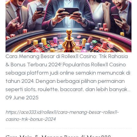
Cara Menang Besar di Rollex11 Casino: Trik Rahasia
& Bonus Terbaru 2024! Popularitas Rollex11 Casino
sebagai platform judi online semakin memuncak di
tahun 2024. Dengan berbagai pilihan permainan
seperti slots, roulette, baccarat, dan lebih banyak...
09 June 2025
https://ace333.id/rollex11/cara-menang-besar-rollex11-
casino-trik-bonus-2024