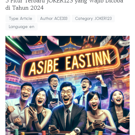
5 Fitur Terbaru JOKER123 yang Wajib Dicoba
di Tahun 2024
Type: Article
Author: ACE333
Category: JOKER123
Language: en