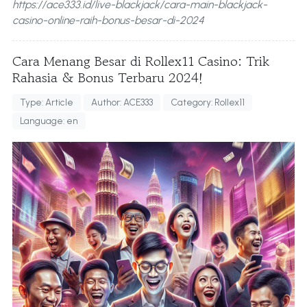
https://ace333.id/live-blackjack/cara-main-blackjack-
casino-online-raih-bonus-besar-di-2024
Cara Menang Besar di Rollex11 Casino: Trik
Rahasia & Bonus Terbaru 2024!
Type: Article
Author: ACE333
Category: Rollex11
Language: en