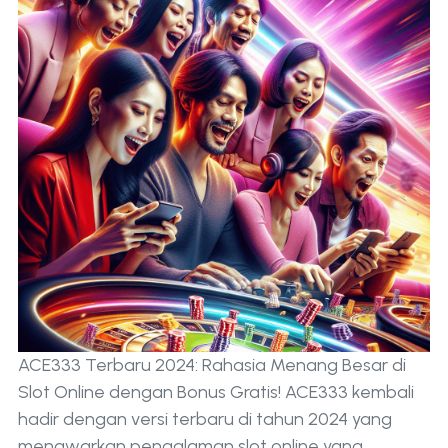
ACE333 Terbaru 2024: Rahasia Menang Besar di
Slot Online dengan Bonus Gratis! ACE333 kembali
hadir dengan versi terbaru di tahun 2024 yang
menawarkan pengalaman slot online yang