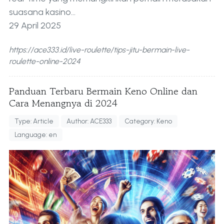
suasana kasino...
29 April 2025
https://ace333.id/live-roulette/tips-jitu-bermain-live-
roulette-online-2024
Panduan Terbaru Bermain Keno Online dan
Cara Menangnya di 2024
Type: Article
Author: ACE333
Category: Keno
Language: en