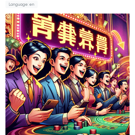
Language: en