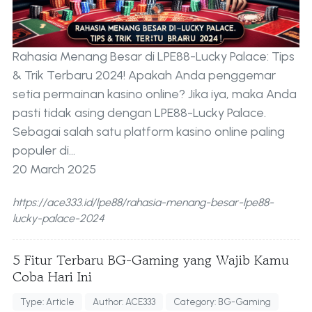
Rahasia Menang Besar di LPE88-Lucky Palace: Tips
& Trik Terbaru 2024! Apakah Anda penggemar
setia permainan kasino online? Jika iya, maka Anda
pasti tidak asing dengan LPE88-Lucky Palace.
Sebagai salah satu platform kasino online paling
populer di...
20 March 2025
https://ace333.id/lpe88/rahasia-menang-besar-lpe88-
lucky-palace-2024
5 Fitur Terbaru BG-Gaming yang Wajib Kamu
Coba Hari Ini
Type: Article
Author: ACE333
Category: BG-Gaming