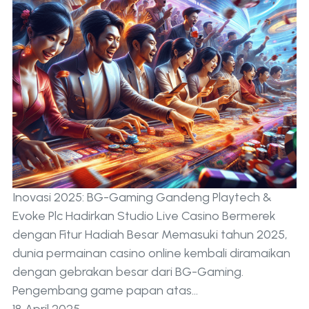
Inovasi 2025: BG-Gaming Gandeng Playtech &
Evoke Plc Hadirkan Studio Live Casino Bermerek
dengan Fitur Hadiah Besar Memasuki tahun 2025,
dunia permainan casino online kembali diramaikan
dengan gebrakan besar dari BG-Gaming.
Pengembang game papan atas...
18 April 2025