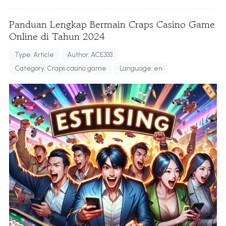
Panduan Lengkap Bermain Craps Casino Game
Online di Tahun 2024
Type: Article
Author: ACE333
Category: Craps casino game
Language: en