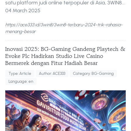
satu platform judi online terpopuler di Asia, 3WIN8...
04 March 2025
https://ace333.id/3win8/3win8-terbaru-2024-trik-rahasia-
menang-besar
Inovasi 2025: BG-Gaming Gandeng Playtech &
Evoke Plc Hadirkan Studio Live Casino
Bermerek dengan Fitur Hadiah Besar
Type: Article
Author: ACE333
Category: BG-Gaming
Language: en