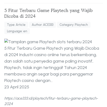
5 Fitur Terbaru Game Playtech yang Wajib
Dicoba di 2024
Type: Article
Author: ACE333
Category: Playtech
Language: en
5 Fitur Terbaru Game Playtech yang Wajib Dicoba
di 2024 Industri casino online terus berkembang,
dan salah satu penyedia game paling inovatif,
Playtech, tidak ingin tertinggal! Tahun 2024
membawa angin segar bagi para penggemar
Playtech casino dengan...
23 April 2025
https://ace333.id/playtech/fitur-terbaru-game-playtech-
2024