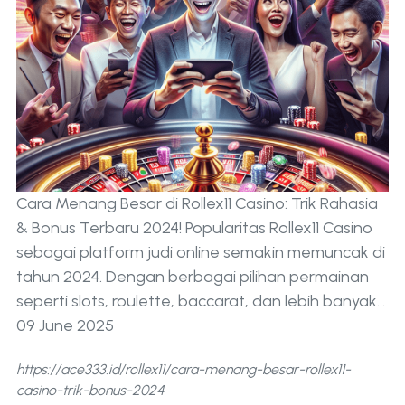
Cara Menang Besar di Rollex11 Casino: Trik Rahasia
& Bonus Terbaru 2024! Popularitas Rollex11 Casino
sebagai platform judi online semakin memuncak di
tahun 2024. Dengan berbagai pilihan permainan
seperti slots, roulette, baccarat, dan lebih banyak...
09 June 2025
https://ace333.id/rollex11/cara-menang-besar-rollex11-
casino-trik-bonus-2024