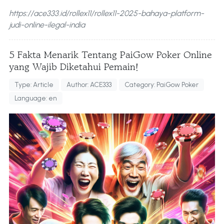
https://ace333.id/rollex11/rollex11-2025-bahaya-platform-
judi-online-ilegal-india
5 Fakta Menarik Tentang PaiGow Poker Online
yang Wajib Diketahui Pemain!
Type: Article
Author: ACE333
Category: PaiGow Poker
Language: en