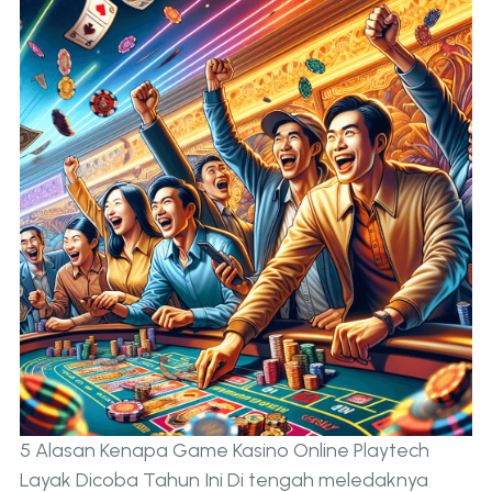
5 Alasan Kenapa Game Kasino Online Playtech
Layak Dicoba Tahun Ini Di tengah meledaknya