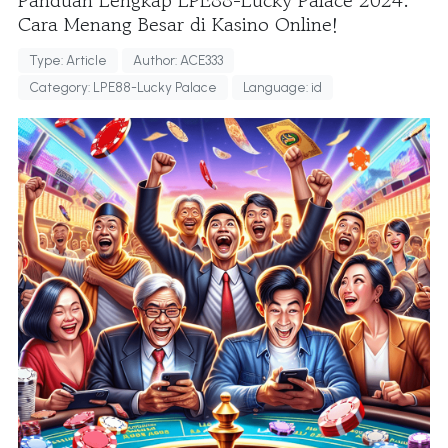
Panduan Lengkap LPE88-Lucky Palace 2024:
Cara Menang Besar di Kasino Online!
Type: Article
Author: ACE333
Category: LPE88-Lucky Palace
Language: id