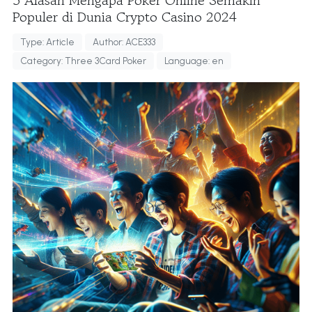
5 Alasan Mengapa Poker Online Semakin
Populer di Dunia Crypto Casino 2024
Type: Article
Author: ACE333
Category: Three 3Card Poker
Language: en