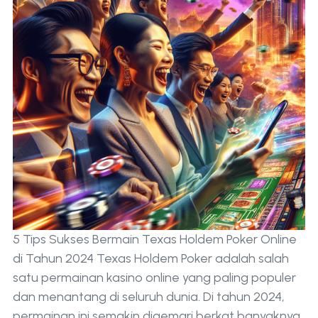
5 Tips Sukses Bermain Texas Holdem Poker Online
di Tahun 2024 Texas Holdem Poker adalah salah
satu permainan kasino online yang paling populer
dan menantang di seluruh dunia. Di tahun 2024,
permainan ini semakin digemari berkat banyaknya