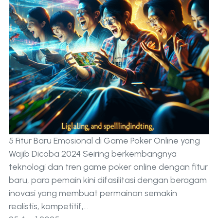
5 Fitur Baru Emosional di Game Poker Online yang
Wajib Dicoba 2024 Seiring berkembangnya
teknologi dan tren game poker online dengan fitur
baru, para pemain kini difasilitasi dengan beragam
inovasi yang membuat permainan semakin
realistis, kompetitif,...