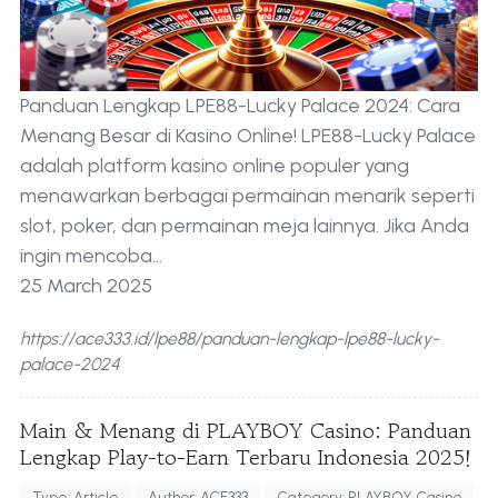
Panduan Lengkap LPE88-Lucky Palace 2024: Cara
Menang Besar di Kasino Online! LPE88-Lucky Palace
adalah platform kasino online populer yang
menawarkan berbagai permainan menarik seperti
slot, poker, dan permainan meja lainnya. Jika Anda
ingin mencoba...
25 March 2025
https://ace333.id/lpe88/panduan-lengkap-lpe88-lucky-
palace-2024
Main & Menang di PLAYBOY Casino: Panduan
Lengkap Play-to-Earn Terbaru Indonesia 2025!
Type: Article
Author: ACE333
Category: PLAYBOY Casino