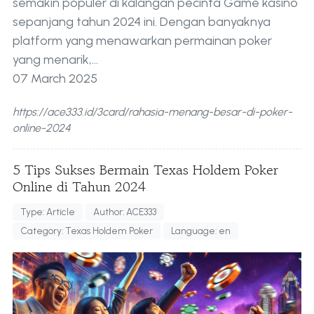
semakin populer di kalangan pecinta Game kasino
sepanjang tahun 2024 ini. Dengan banyaknya
platform yang menawarkan permainan poker
yang menarik,...
07 March 2025
https://ace333.id/3card/rahasia-menang-besar-di-poker-
online-2024
5 Tips Sukses Bermain Texas Holdem Poker
Online di Tahun 2024
Type: Article
Author: ACE333
Category: Texas Holdem Poker
Language: en