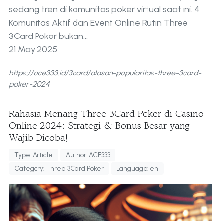
sedang tren di komunitas poker virtual saat ini. 4.
Komunitas Aktif dan Event Online Rutin Three
3Card Poker bukan...
21 May 2025
https://ace333.id/3card/alasan-popularitas-three-3card-
poker-2024
Rahasia Menang Three 3Card Poker di Casino
Online 2024: Strategi & Bonus Besar yang
Wajib Dicoba!
Type: Article
Author: ACE333
Category: Three 3Card Poker
Language: en