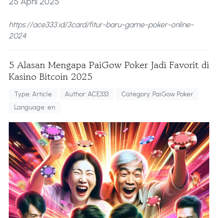
25 April 2025
https://ace333.id/3card/fitur-baru-game-poker-online-
2024
5 Alasan Mengapa PaiGow Poker Jadi Favorit di
Kasino Bitcoin 2025
Type: Article
Author: ACE333
Category: PaiGow Poker
Language: en