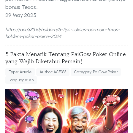
bonus Texas...
29 May 2025
https://ace333.id/holdem/5-tips-sukses-bermain-texas-
holdem-poker-online-2024
5 Fakta Menarik Tentang PaiGow Poker Online
yang Wajib Diketahui Pemain!
Type: Article
Author: ACE333
Category: PaiGow Poker
Language: en