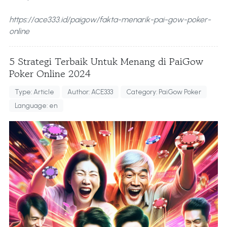
https://ace333.id/paigow/fakta-menarik-pai-gow-poker-
online
5 Strategi Terbaik Untuk Menang di PaiGow
Poker Online 2024
Type: Article
Author: ACE333
Category: PaiGow Poker
Language: en