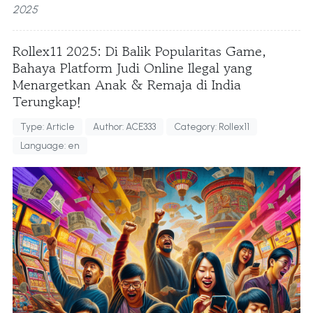
2025
Rollex11 2025: Di Balik Popularitas Game,
Bahaya Platform Judi Online Ilegal yang
Menargetkan Anak & Remaja di India
Terungkap!
Type: Article
Author: ACE333
Category: Rollex11
Language: en