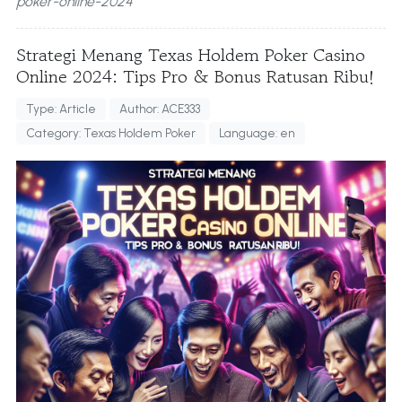
poker-online-2024
Strategi Menang Texas Holdem Poker Casino
Online 2024: Tips Pro & Bonus Ratusan Ribu!
Type: Article
Author: ACE333
Category: Texas Holdem Poker
Language: en