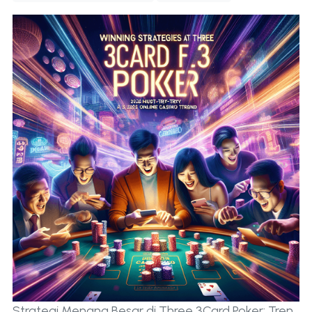
Strategi Menang Besar di Three 3Card Poker: Tren