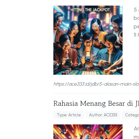
5
b
pe
11
https://ace333.id/jdb/5-alasan-main-sl
Rahasia Menang Besar di 
Type: Article
Author: ACE333
Catego
A
m