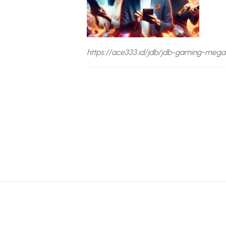
https://ace333.id/jdb/jdb-gaming-mega-