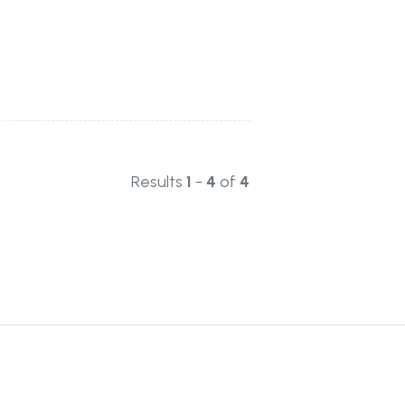
Results
1
-
4
of
4