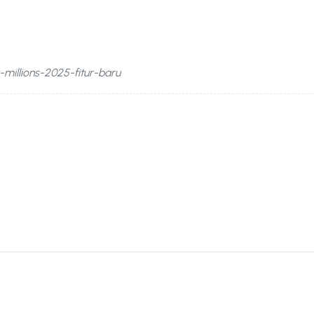
millions-2025-fitur-baru