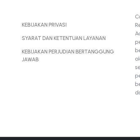
C
KEBIJAKAN PRIVASI
R
A
SYARAT DAN KETENTUAN LAYANAN
p
be
KEBIJAKAN PERJUDIAN BERTANGGUNG
o
JAWAB
s
p
b
d