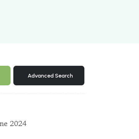
Advanced Search
ine 2024