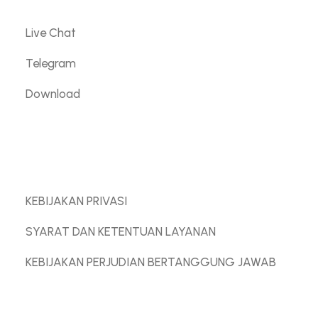
Live Chat
Telegram
Download
KEBIJAKAN PRIVASI
SYARAT DAN KETENTUAN LAYANAN
KEBIJAKAN PERJUDIAN BERTANGGUNG JAWAB