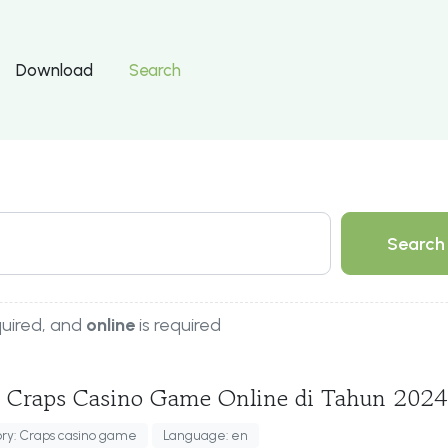
Download
Search
Search
quired
, and
online
is required
 Craps Casino Game Online di Tahun 2024
ry: Craps casino game
Language: en