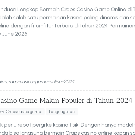
anduan Lengkap Bermain Craps Casino Game Online di 
alah salah satu permainan kasino paling dinamis dan ser
line dengan fitur-fitur terbaru di tahun 2024. Permainan
6 June 2025
ain-craps-casino-game-online-2024
Casino Game Makin Populer di Tahun 2024
ry: Craps casino game
Language: en
k perlu repot pergi ke kasino fisik. Dengan hanya moda
da bisa langsung bermain Craps casino online kapan sa