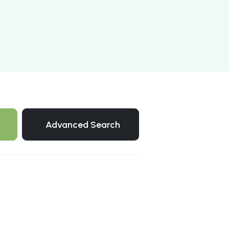
Advanced Search