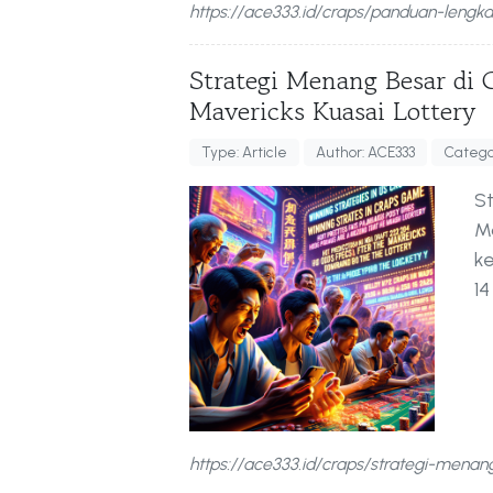
https://ace333.id/craps/panduan-len
Strategi Menang Besar di
Mavericks Kuasai Lottery
Type: Article
Author: ACE333
Catego
St
Ma
k
1
https://ace333.id/craps/strategi-mena