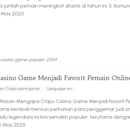
ka jumlah pemain meningkat drastis di tahun ini. 5. Komun
1 May 2025
ps-casino-game-populer-2024
asino Game Menjadi Favorit Pemain Onlin
ry: Craps casino game
Language: en
 Alasan Mengapa Craps Casino Game Menjadi Favorit Pe
ame kembali mencuri perhatian para penggemar judi onl
du legendaris ini kini semakin populer, terutama dengan
5 May 2025