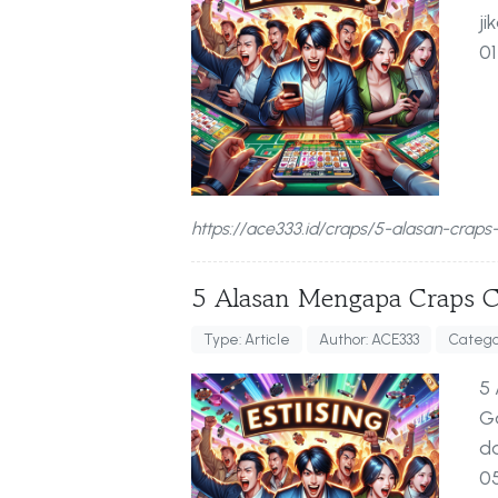
ji
0
https://ace333.id/craps/5-alasan-cra
5 Alasan Mengapa Craps C
Type: Article
Author: ACE333
Catego
5
G
da
0