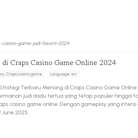
s-casino-game-jadi-favorit-2024
g di Craps Casino Game Online 2024
ry: Craps casino game
Language: en
 Strategi Terbaru Menang di Craps Casino Game Online 
ermainan judi dadu tertua yang tetap populer hingga t
aps casino game online. Dengan gameplay yang intens d
2 June 2025