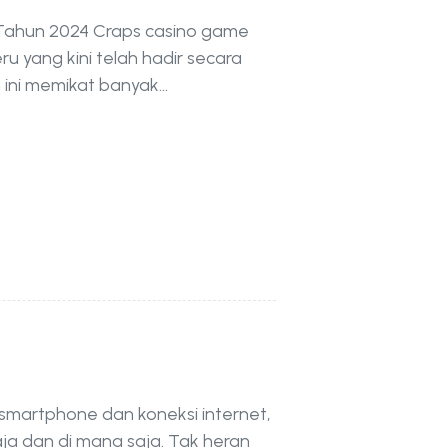
Tahun 2024 Craps casino game
u yang kini telah hadir secara
 ini memikat banyak...
l smartphone dan koneksi internet,
ja dan di mana saja. Tak heran