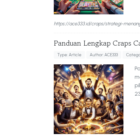
https://ace333.id/craps/strategi-mena
Panduan Lengkap Craps C
Type: Article
Author: ACE333
Catego
P
me
pi
2