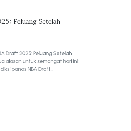
25: Peluang Setelah
BA Draft 2025: Peluang Setelah
a alasan untuk semangat hari ini:
ksi panas NBA Draft...