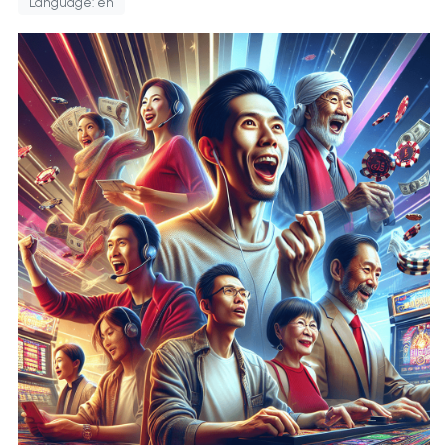
Language: en