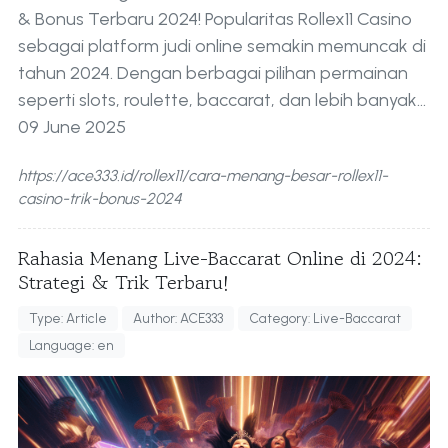
& Bonus Terbaru 2024! Popularitas Rollex11 Casino
sebagai platform judi online semakin memuncak di
tahun 2024. Dengan berbagai pilihan permainan
seperti slots, roulette, baccarat, dan lebih banyak...
09 June 2025
https://ace333.id/rollex11/cara-menang-besar-rollex11-
casino-trik-bonus-2024
Rahasia Menang Live-Baccarat Online di 2024:
Strategi & Trik Terbaru!
Type: Article
Author: ACE333
Category: Live-Baccarat
Language: en