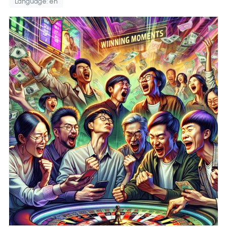
Language: en