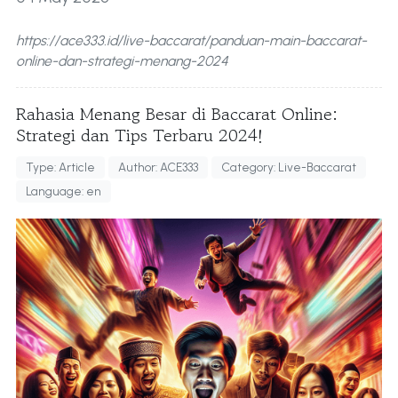
https://ace333.id/live-baccarat/panduan-main-baccarat-
online-dan-strategi-menang-2024
Rahasia Menang Besar di Baccarat Online:
Strategi dan Tips Terbaru 2024!
Type: Article
Author: ACE333
Category: Live-Baccarat
Language: en