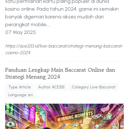
satu permainan kartu paling populer di dunia
kasino online. Pada tahun 2024, game ini semakin
banyak digemari karena akses mudah dari
perangkat mobile,...
07 May 2025
https://ace333.id/live-baccarat/strategi-menang-baccarat-
casino-2024
Panduan Lengkap Main Baccarat Online dan
Strategi Menang 2024
Type: Article
Author: ACE333
Category: Live-Baccarat
Language: en