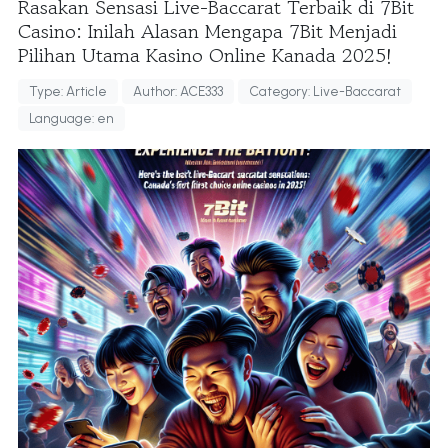
Rasakan Sensasi Live-Baccarat Terbaik di 7Bit
Casino: Inilah Alasan Mengapa 7Bit Menjadi
Pilihan Utama Kasino Online Kanada 2025!
Type: Article
Author: ACE333
Category: Live-Baccarat
Language: en