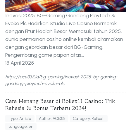
Inovasi 2025: BG-Gaming Gandeng Playtech &
Evoke Plc Hadirkan Studio Live Casino Bermerek
dengan Fitur Hadiah Besar Memasuki tahun 2025,
dunia permainan casino online kembali diramaikan
dengan gebrakan besar dari BG-Gaming.
Pengembang game papan atas...
18 April 2025
https://ace333.id/bg-gaming/inovasi-2025-bg-gaming-
gandeng-playtech-evoke-plc
Cara Menang Besar di Rollex11 Casino: Trik
Rahasia & Bonus Terbaru 2024!
Type: Article
Author: ACE333
Category: Rollex11
Language: en