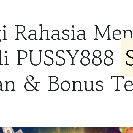
gi Rahasia Me
 di PUSSY888
n & Bonus Te