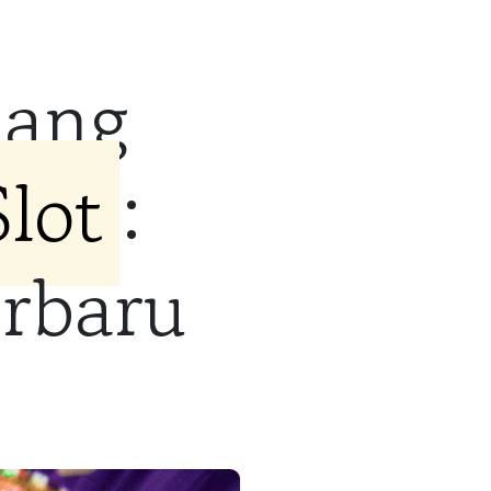
nang
Slot
:
rbaru