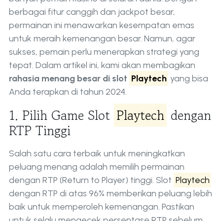
berbagai fitur canggih dan jackpot besar,
permainan ini menawarkan kesempatan emas
untuk meraih kemenangan besar. Namun, agar
sukses, pemain perlu menerapkan strategi yang
tepat. Dalam artikel ini, kami akan membagikan
rahasia menang besar di slot
Playtech
yang bisa
Anda terapkan di tahun 2024.
1. Pilih Game Slot
Playtech
dengan
RTP Tinggi
Salah satu cara terbaik untuk meningkatkan
peluang menang adalah memilih permainan
dengan RTP (Return to Player) tinggi. Slot
Playtech
dengan RTP di atas 96% memberikan peluang lebih
baik untuk memperoleh kemenangan. Pastikan
untuk selalu mengecek persentase RTP sebelum