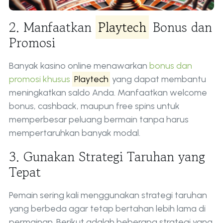
2. Manfaatkan
Playtech
Bonus dan
Promosi
Banyak kasino online menawarkan
bonus dan
promosi khusus
Playtech
yang dapat membantu
meningkatkan saldo Anda. Manfaatkan welcome
bonus, cashback, maupun free spins untuk
memperbesar peluang bermain tanpa harus
mempertaruhkan banyak modal.
3. Gunakan Strategi Taruhan yang
Tepat
Pemain sering kali menggunakan strategi taruhan
yang berbeda agar tetap bertahan lebih lama di
permainan. Berikut adalah beberapa strategi yang