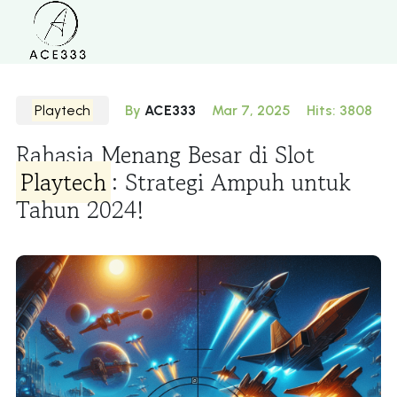
Playtech
By
ACE333
Mar 7, 2025
Hits: 3808
Rahasia Menang Besar di Slot
Playtech
: Strategi Ampuh untuk
Tahun 2024!