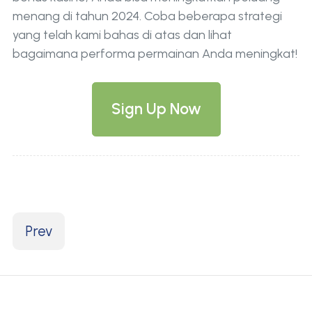
menang di tahun 2024. Coba beberapa strategi
yang telah kami bahas di atas dan lihat
bagaimana performa permainan Anda meningkat!
Sign Up Now
Previous article: 5 Fitur Terbaru Game
Playte
Prev