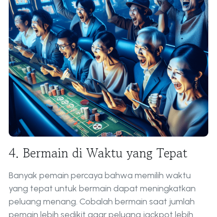
4. Bermain di Waktu yang Tepat
Banyak pemain percaya bahwa memilih waktu
yang tepat untuk bermain dapat meningkatkan
peluang menang. Cobalah bermain saat jumlah
pemain lebih sedikit agar peluang jackpot lebih