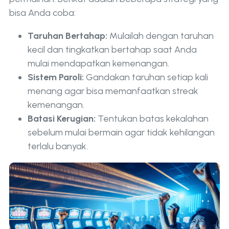
bisa Anda coba:
Taruhan Bertahap:
Mulailah dengan taruhan
kecil dan tingkatkan bertahap saat Anda
mulai mendapatkan kemenangan.
Sistem Paroli:
Gandakan taruhan setiap kali
menang agar bisa memanfaatkan streak
kemenangan.
Batasi Kerugian:
Tentukan batas kekalahan
sebelum mulai bermain agar tidak kehilangan
terlalu banyak.