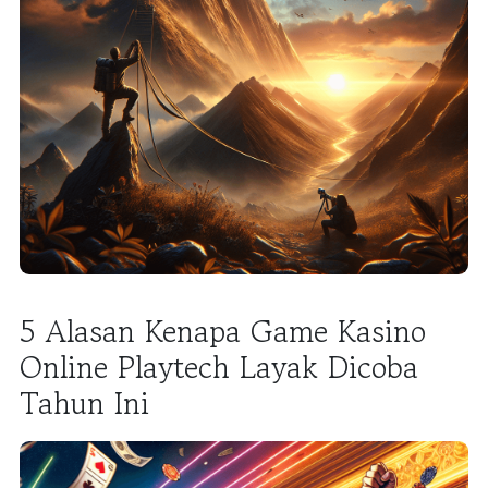
5 Alasan Kenapa Game Kasino
Online Playtech Layak Dicoba
Tahun Ini