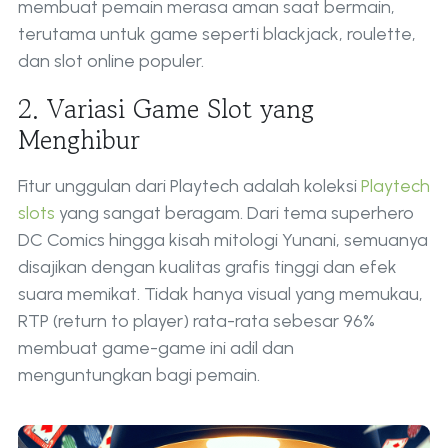
membuat pemain merasa aman saat bermain,
terutama untuk game seperti blackjack, roulette,
dan slot online populer.
2. Variasi Game Slot yang
Menghibur
Fitur unggulan dari Playtech adalah koleksi
Playtech
slots
yang sangat beragam. Dari tema superhero
DC Comics hingga kisah mitologi Yunani, semuanya
disajikan dengan kualitas grafis tinggi dan efek
suara memikat. Tidak hanya visual yang memukau,
RTP (return to player) rata-rata sebesar 96%
membuat game-game ini adil dan
menguntungkan bagi pemain.