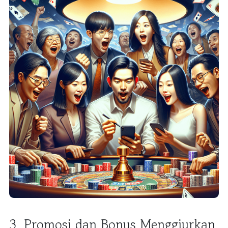
3. Promosi dan Bonus Menggiurkan