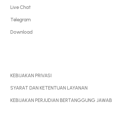
Live Chat
Telegram
Download
KEBIJAKAN PRIVASI
SYARAT DAN KETENTUAN LAYANAN
KEBIJAKAN PERJUDIAN BERTANGGUNG JAWAB