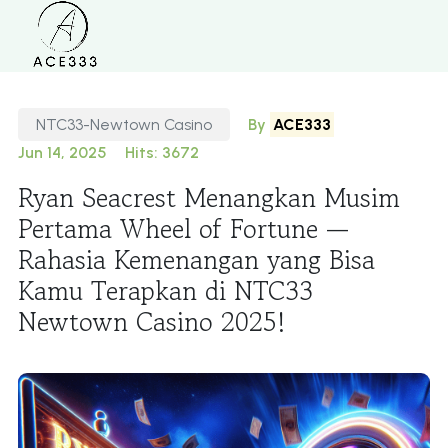
NTC33-Newtown Casino
By
ACE333
Jun 14, 2025
Hits: 3672
Ryan Seacrest Menangkan Musim
Pertama Wheel of Fortune —
Rahasia Kemenangan yang Bisa
Kamu Terapkan di NTC33
Newtown Casino 2025!