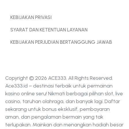
KEBIJAKAN PRIVASI
SYARAT DAN KETENTUAN LAYANAN
KEBIJAKAN PERJUDIAN BERTANGGUNG JAWAB
Copyright © 2026 ACE333. All Rights Reserved.
Ace333.id – destinasi terbaik untuk permainan
kasino online seru! Nikmati berbagai pilihan slot, live
casino, taruhan olahraga, dan banyak lagi. Daftar
sekarang untuk bonus eksklusif, pembayaran
aman, dan pengalaman bermain yang tak
terlupakan. Mainkan dan menangkan hadiah besar