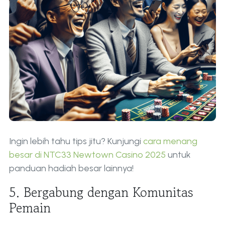
Ingin lebih tahu tips jitu? Kunjungi
cara menang
besar di NTC33 Newtown Casino 2025
untuk
panduan hadiah besar lainnya!
5. Bergabung dengan Komunitas
Pemain