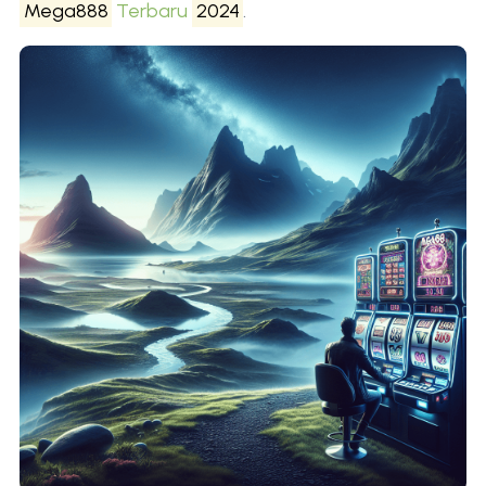
Mega888
Terbaru
2024
.