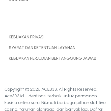
KEBIJAKAN PRIVASI
SYARAT DAN KETENTUAN LAYANAN
KEBIJAKAN PERJUDIAN BERTANGGUNG JAWAB
Copyright © 2026 ACE333. All Rights Reserved.
Ace333.id – destinasi terbaik untuk permainan
kasino online seru! Nikmati berbagai pilihan slot, live
casino, taruhan olahraga, dan banyak lagi. Daftar