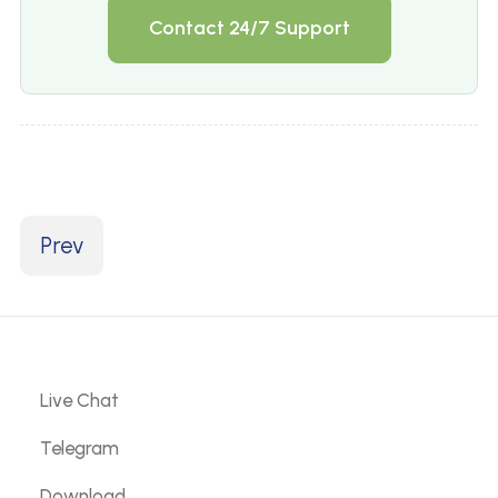
Contact 24/7 Support
Previous article: Cara Main &
Menang
Besar 
Prev
Live Chat
Telegram
Download