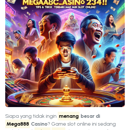
Siapa yang tidak ingin
menang
besar di
Mega888
Casino
? Game slot online ini sedang