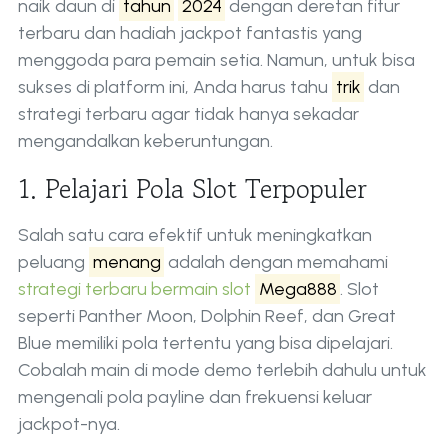
naik daun di
tahun
2024
dengan deretan fitur
terbaru dan hadiah jackpot fantastis yang
menggoda para pemain setia. Namun, untuk bisa
sukses di platform ini, Anda harus tahu
trik
dan
strategi terbaru agar tidak hanya sekadar
mengandalkan keberuntungan.
1. Pelajari Pola Slot Terpopuler
Salah satu cara efektif untuk meningkatkan
peluang
menang
adalah dengan memahami
strategi terbaru bermain slot
Mega888
. Slot
seperti Panther Moon, Dolphin Reef, dan Great
Blue memiliki pola tertentu yang bisa dipelajari.
Cobalah main di mode demo terlebih dahulu untuk
mengenali pola payline dan frekuensi keluar
jackpot-nya.