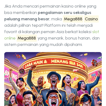
Jika Anda mencari permainan kasino online yang
bisa memberikan
pengalaman seru sekaligus
peluang menang besar
, maka
Mega888
Casino
adalah pilihan tepat! Platform ini telah menjadi
favorit di kalangan pemain Asia berkat koleksi
slot
online
Mega888
yang menarik, bonus harian, dan
sistem permainan yang mudah dipahami.