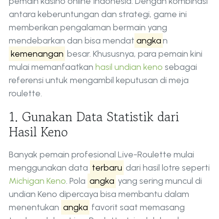
pemain kasino online Indonesia. Dengan kombinasi
antara keberuntungan dan strategi, game ini
memberikan pengalaman bermain yang
mendebarkan dan bisa mendat
angka
n
kemenangan
besar. Khususnya, para pemain kini
mulai memanfaatkan
hasil undian keno
sebagai
referensi untuk mengambil keputusan di meja
roulette.
1. Gunakan Data Statistik dari
Hasil Keno
Banyak pemain profesional Live-Roulette mulai
menggunakan data
terbaru
dari hasil lotre seperti
Michigan Keno
. Pola
angka
yang sering muncul di
undian Keno dipercaya bisa membantu dalam
menentukan
angka
favorit saat memasang