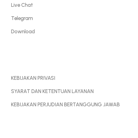
Live Chat
Telegram
Download
KEBIJAKAN PRIVASI
SYARAT DAN KETENTUAN LAYANAN
KEBIJAKAN PERJUDIAN BERTANGGUNG JAWAB