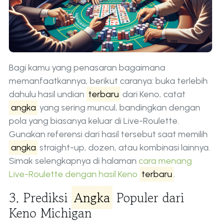
Bagi kamu yang penasaran bagaimana
memanfaatkannya, berikut caranya: buka terlebih
dahulu hasil undian
terbaru
dari Keno, catat
angka
yang sering muncul, bandingkan dengan
pola yang biasanya keluar di Live-Roulette.
Gunakan referensi dari hasil tersebut saat memilih
angka
straight-up, dozen, atau kombinasi lainnya.
Simak selengkapnya di halaman
cara menang
Live-Roulette dengan hasil Keno
terbaru
.
3. Prediksi
Angka
Populer dari
Keno Michigan