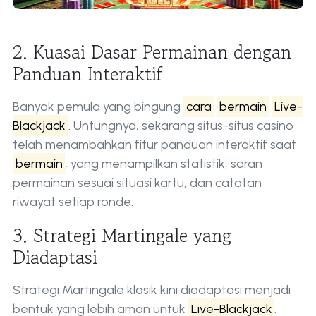
2. Kuasai Dasar Permainan dengan
Panduan Interaktif
Banyak pemula yang bingung
cara
bermain
Live-
Blackjack
. Untungnya, sekarang situs-situs casino
telah menambahkan fitur panduan interaktif saat
bermain
, yang menampilkan statistik, saran
permainan sesuai situasi kartu, dan catatan
riwayat setiap ronde.
3. Strategi Martingale yang
Diadaptasi
Strategi Martingale klasik kini diadaptasi menjadi
bentuk yang lebih aman untuk
Live-Blackjack
.