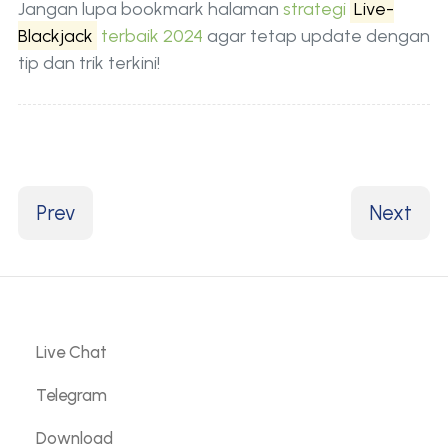
Jangan lupa bookmark halaman
strategi
Live-
Blackjack
terbaik 2024
agar tetap update dengan
tip dan trik terkini!
Previous article:
Cara
Main Blackjack Casino O
Next art
Prev
Next
Live Chat
Telegram
Download