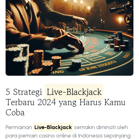
5 Strategi
Live-Blackjack
Terbaru 2024 yang Harus Kamu
Coba
Permainan
Live-Blackjack
semakin diminati oleh
para pemain casino online di Indonesia sepanjang