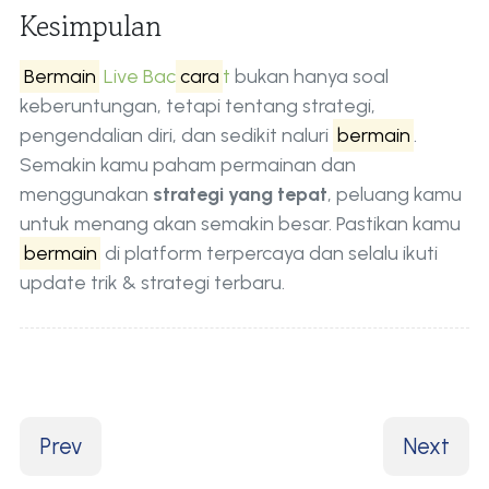
Kesimpulan
Bermain
Live Bac
cara
t
bukan hanya soal
keberuntungan, tetapi tentang strategi,
pengendalian diri, dan sedikit naluri
bermain
.
Semakin kamu paham permainan dan
menggunakan
strategi yang tepat
, peluang kamu
untuk menang akan semakin besar. Pastikan kamu
bermain
di platform terpercaya dan selalu ikuti
update trik & strategi terbaru.
Previous article: Panduan Terbaru
Live-Bac
Next art
c
Prev
Next