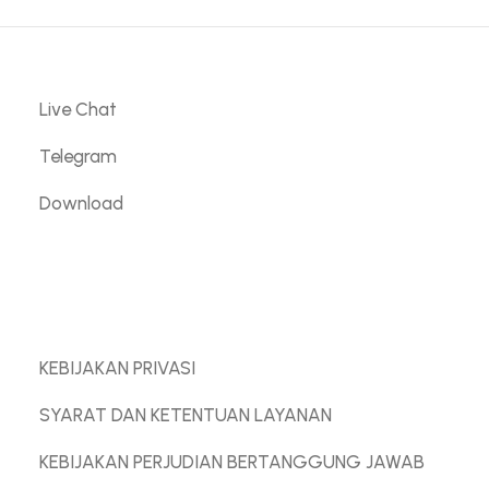
Live Chat
Telegram
Download
KEBIJAKAN PRIVASI
SYARAT DAN KETENTUAN LAYANAN
KEBIJAKAN PERJUDIAN BERTANGGUNG JAWAB