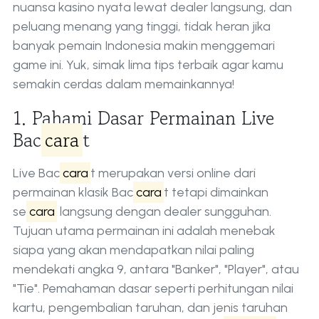
nuansa kasino nyata lewat dealer langsung, dan
peluang menang yang tinggi, tidak heran jika
banyak pemain Indonesia makin menggemari
game ini. Yuk, simak lima tips terbaik agar kamu
semakin cerdas dalam memainkannya!
1. Pahami Dasar Permainan Live
Bac
cara
t
Live Bac
cara
t merupakan versi online dari
permainan klasik Bac
cara
t tetapi dimainkan
se
cara
langsung dengan dealer sungguhan.
Tujuan utama permainan ini adalah menebak
siapa yang akan mendapatkan nilai paling
mendekati angka 9, antara "Banker", "Player", atau
"Tie". Pemahaman dasar seperti perhitungan nilai
kartu, pengembalian taruhan, dan jenis taruhan