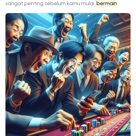
sangat penting sebelum kamu mulai
bermain
.