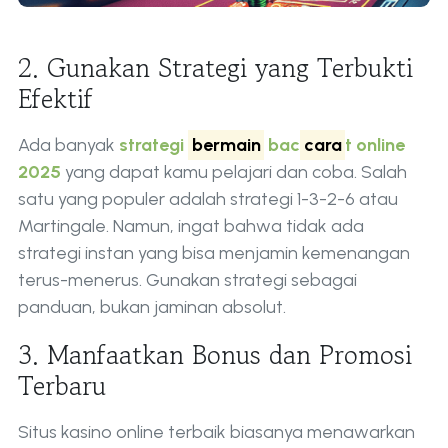
2. Gunakan Strategi yang Terbukti
Efektif
Ada banyak
strategi
bermain
bac
cara
t online
2025
yang dapat kamu pelajari dan coba. Salah
satu yang populer adalah strategi 1-3-2-6 atau
Martingale. Namun, ingat bahwa tidak ada
strategi instan yang bisa menjamin kemenangan
terus-menerus. Gunakan strategi sebagai
panduan, bukan jaminan absolut.
3. Manfaatkan Bonus dan Promosi
Terbaru
Situs kasino online terbaik biasanya menawarkan