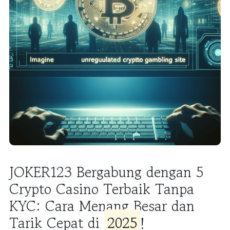
JOKER123 Bergabung dengan 5
Crypto Casino Terbaik Tanpa
KYC: Cara Menang Besar dan
Tarik Cepat di
2025
!