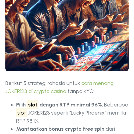
Berikut 5 strategi rahasia untuk
cara menang
JOKER123 di crypto casino
tanpa KYC:
Pilih
slot
dengan RTP minimal 96%
: Beberapa
slot
JOKER123 seperti "Lucky Phoenix" memiliki
RTP 98.1%.
Manfaatkan bonus crypto free spin
dari