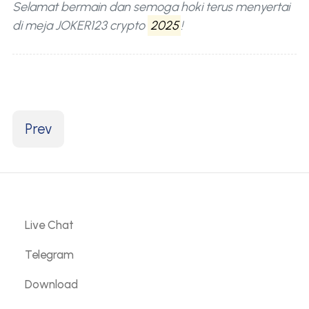
Selamat bermain dan semoga hoki terus menyertai
di meja JOKER123 crypto
2025
!
Previous article: Panduan Lengkap Bermain 
Prev
Live Chat
Telegram
Download