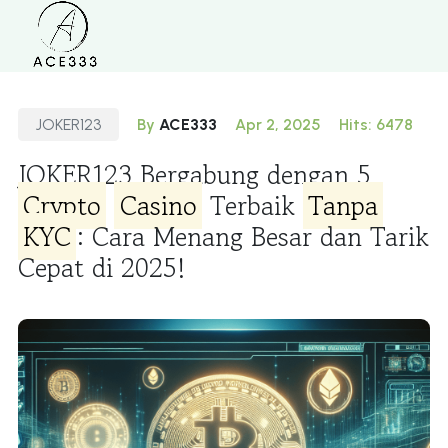
JOKER123
By
ACE333
Apr 2, 2025
Hits: 6478
JOKER123 Bergabung dengan 5
Crypto
Casino
Terbaik
Tanpa
KYC
: Cara Menang Besar dan Tarik
Cepat di 2025!