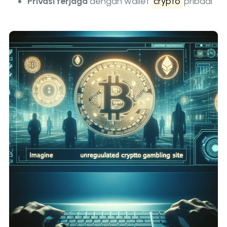
Privasi terjaga
dengan wallet
crypto
pribadi