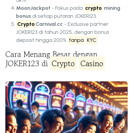
aktif.
MoonJackpot
- Fokus pada
crypto
mining
bonus
di setiap putaran JOKER123.
Crypto
Carnival.cc
- Exclusive partner
JOKER123 di tahun 2025, dengan bonus
deposit hingga 200%
tanpa
KYC
.
Cara Menang Besar dengan
JOKER123 di
Crypto
Casino