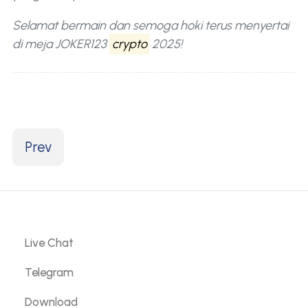
Selamat bermain dan semoga hoki terus menyertai
di meja JOKER123
crypto
2025!
Previous article: Panduan Lengkap Bermai
Prev
Live Chat
Telegram
Download