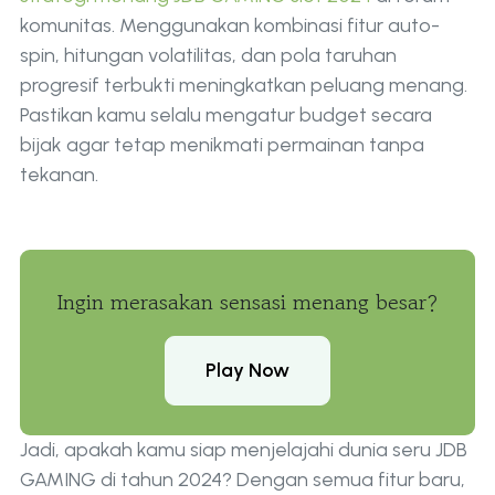
komunitas. Menggunakan kombinasi fitur auto-
spin, hitungan volatilitas, dan pola taruhan
progresif terbukti meningkatkan peluang menang.
Pastikan kamu selalu mengatur budget secara
bijak agar tetap menikmati permainan tanpa
tekanan.
Ingin merasakan sensasi menang besar?
Play Now
Jadi, apakah kamu siap menjelajahi dunia seru JDB
GAMING di tahun 2024? Dengan semua fitur baru,