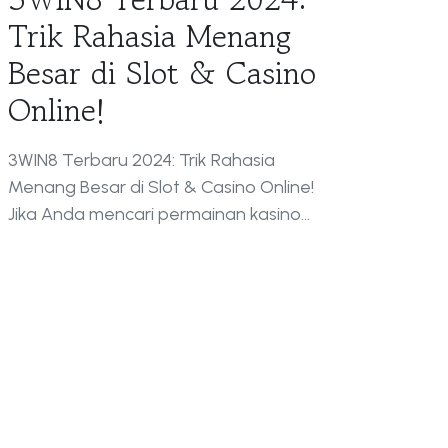
Trik Rahasia Menang
Besar di Slot & Casino
Online!
3WIN8 Terbaru 2024: Trik Rahasia
Menang Besar di Slot & Casino Online!
Jika Anda mencari permainan kasino
online yang mendebarkan, 3WIN8
casino adalah pilihan terbaik di tahun
2024! Sebagai salah satu...