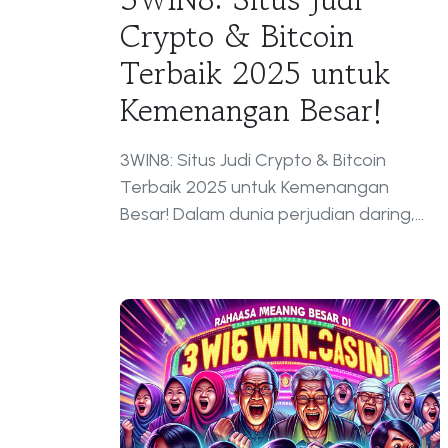
Crypto & Bitcoin
Terbaik 2025 untuk
Kemenangan Besar!
3WIN8: Situs Judi Crypto & Bitcoin
Terbaik 2025 untuk Kemenangan
Besar! Dalam dunia perjudian daring,
3WIN8 muncul sebagai salah satu situs
judi crypto terbaik 2025 . Dengan
berbagai permainan menarik...