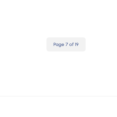
Page 7 of 19