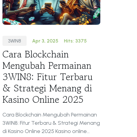
3WIN8
Apr 3, 2025
Hits: 3375
Cara Blockchain
Mengubah Permainan
3WIN8: Fitur Terbaru
& Strategi Menang di
Kasino Online 2025
Cara Blockchain Mengubah Permainan
3WIN8: Fitur Terbaru & Strategi Menang
di Kasino Online 2025 Kasino online