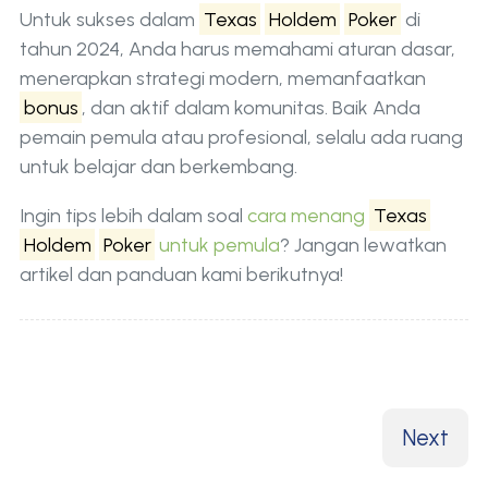
Untuk sukses dalam
Texas
Holdem
Poker
di
tahun 2024, Anda harus memahami aturan dasar,
menerapkan strategi modern, memanfaatkan
bonus
, dan aktif dalam komunitas. Baik Anda
pemain pemula atau profesional, selalu ada ruang
untuk belajar dan berkembang.
Ingin tips lebih dalam soal
cara menang
Texas
Holdem
Poker
untuk pemula
? Jangan lewatkan
artikel dan panduan kami berikutnya!
Next art
Next