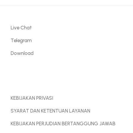
Live Chat
Telegram
Download
KEBIJAKAN PRIVASI
SYARAT DAN KETENTUAN LAYANAN
KEBIJAKAN PERJUDIAN BERTANGGUNG JAWAB