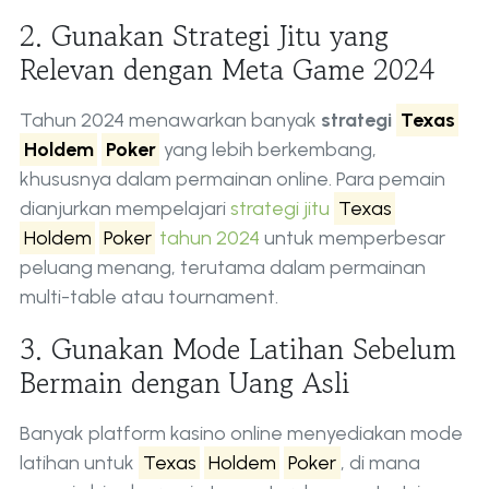
2. Gunakan Strategi Jitu yang
Relevan dengan Meta Game 2024
Tahun 2024 menawarkan banyak
strategi
Texas
Holdem
Poker
yang lebih berkembang,
khususnya dalam permainan online. Para pemain
dianjurkan mempelajari
strategi jitu
Texas
Holdem
Poker
tahun 2024
untuk memperbesar
peluang menang, terutama dalam permainan
multi-table atau tournament.
3. Gunakan Mode Latihan Sebelum
Bermain dengan Uang Asli
Banyak platform kasino online menyediakan mode
latihan untuk
Texas
Holdem
Poker
, di mana