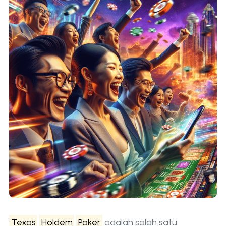
Texas
Holdem
Poker
adalah salah satu