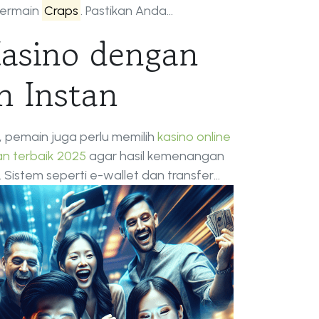
bermain
Craps
. Pastikan Anda
rbatas ini untuk meningkatkan peluang
 Kasino dengan
rlalu besar.
n Instan
n, pemain juga perlu memilih
kasino online
an terbaik 2025
agar hasil kemenangan
. Sistem seperti e-wallet dan transfer
alaman bermain yang lancar dan