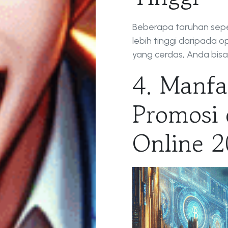
Beberapa taruhan seper
lebih tinggi daripada o
yang cerdas, Anda bisa
kemenangan terbaik—s
4. Manfa
bets pada angka 6 dan
Promosi 
Online 