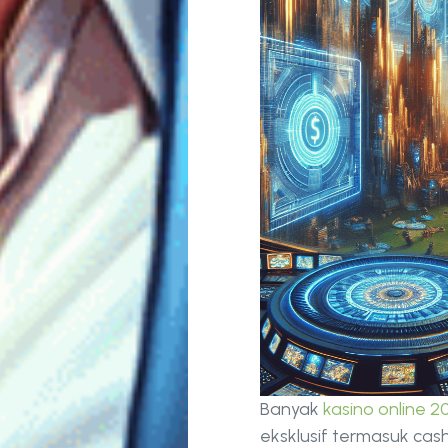
Banyak
kasino online 2
eksklusif termasuk cas