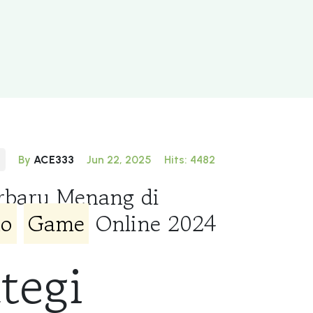
By
ACE333
Jun 22, 2025
Hits: 4482
erbaru Menang di
no
Game
Online 2024
tegi