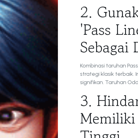
cerdas dan memaksimal
2. Gunak
'Pass Li
Sebagai
Kombinasi taruhan Pas
strategi klasik terbaik
signifikan. Taruhan Od
memungkinkan pemain 
3. Hinda
Memiliki
Tinggi