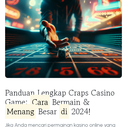
Panduan Lengkap Craps Casino
Game:
Cara
Bermain &
Menang
Besar
di
2024!
Jika Anda mencari permainan kasino online yang