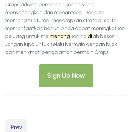
Craps adalah permainan kasino yang
menyenangkan dan menantang. Dengan
memahami aturan, menerapkan strategi, serta
memanfaatkan bonus, Anda dapat meningkatkan
peluang untuk me
menang
kan ha
di
ah besar.
Jangan lupa untuk selalu bermain dengan bijak
dan menikmati pengalaman bermain Craps!
Sign Up Now
Previous article: Main Craps
di
Kasino & Raih
Prev