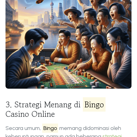
3. Strategi Menang di
Bingo
Casino Online
Secara umum,
Bingo
memang didominasi oleh
keberuntungan, namun ada beberapa
strategi