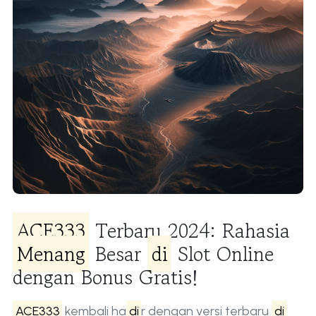
ACE333
Terbaru 2024: Rahasia
Menang
Besar
di
Slot Online
dengan Bonus Gratis!
ACE333
kembali ha
di
r dengan versi terbaru
di