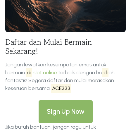
Daftar dan Mulai Bermain
Sekarang!
Jangan lewatkan kesempatan emas untuk
bermain
di
slot online
terbaik dengan ha
di
ah
fantastis! Segera daftar dan mulai merasakan
keseruan bersama
ACE333
.
Sign Up Now
Jika butuh bantuan, jangan ragu untuk