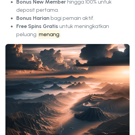
Bonus New Member
hingga 100% untuk
deposit pertama.
Bonus Harian
bagi pemain aktif.
Free Spins Gratis
untuk meningkatkan
peluang
menang
.