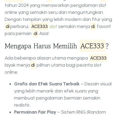
tahun 2024 yang menawarkan pengalaman slot
online yang semakin seru dan menguntungkan.
Dengan tampilan yang lebih modern dan fitur yang
di
perbarui,
ACE333
slot
semakin menja
di
favorit
para pemain
di
Asia!
Mengapa Harus Memilih
ACE333
?
Ada beberapa alasan utama mengapa
ACE333
layak menja
di
pilihan utama bagi pecinta slot
online:
Grafis dan Efek Suara Terbaik
– Desain visual
yang lebih menarik dan efek suara yang
membuat pengalaman bermain semakin
realistis.
Permainan Fair Play
– Sistem RNG (Random