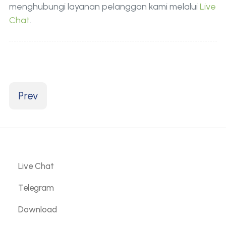
menghubungi layanan pelanggan kami melalui
Live
Chat
.
Previous article: 5 Fitur Terbaru
ACE333
di
Ta
Prev
Live Chat
Telegram
Download