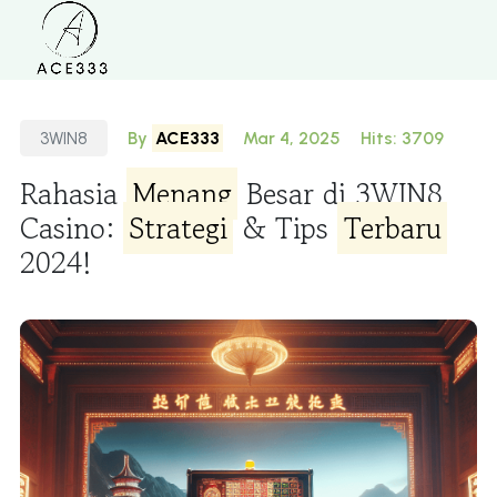
3WIN8
By
ACE333
Mar 4, 2025
Hits: 3709
Rahasia
Menang
Besar di 3WIN8
Casino:
Strategi
& Tips
Terbaru
2024!