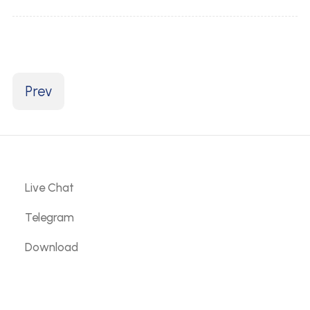
Previous article: 3WIN8
Terbaru
2024: Trik Ra
Prev
Live Chat
Telegram
Download