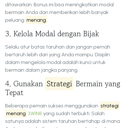
ditawarkan. Bonus ini bisa meningkatkan modal
bermain Anda dan memberikan lebih banyak
peluang
menang
.
3. Kelola Modal dengan Bijak
Selalu atur batas taruhan dan jangan pernah
bertaruh lebih dari yang Anda mampu. Disiplin
dalam mengelola modal adalah kunci untuk
bermain dalam jangka panjang.
4. Gunakan
Strategi
Bermain yang
Tepat
Beberapa pemain sukses menggunakan
strategi
menang
3WIN8
yang sudah terbukti. Salah
satunya adalah sistem taruhan bertahap di mana