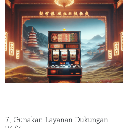
7. Gunakan Layanan Dukungan