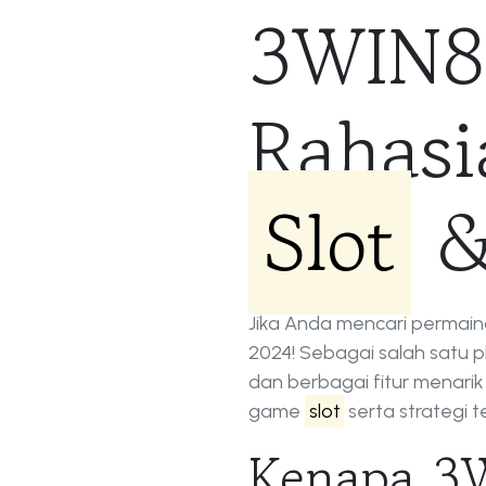
3WIN8 
Rahasi
Slot
&
Jika Anda mencari permain
2024! Sebagai salah satu p
dan berbagai fitur menarik
game
slot
serta strategi t
Kenapa 3W