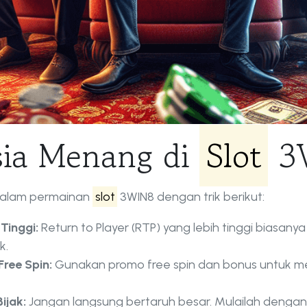
sia Menang di
Slot
3
dalam permainan
slot
3WIN8 dengan trik berikut:
Tinggi:
Return to Player (RTP) yang lebih tinggi biasan
k.
ree Spin:
Gunakan promo free spin dan bonus untuk 
ijak:
Jangan langsung bertaruh besar. Mulailah dengan 