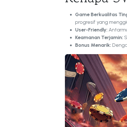
Game Berkualitas Ting
progresif yang menggi
User-Friendly:
Antarmu
Keamanan Terjamin:
S
Bonus Menarik:
Denga