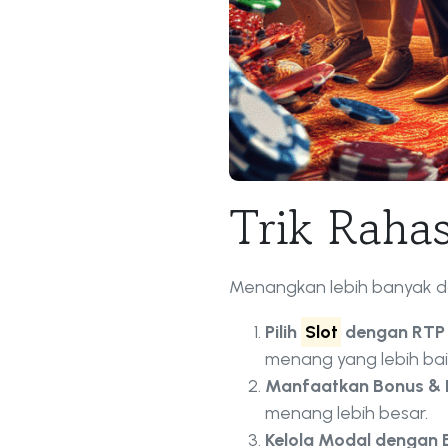
Trik Raha
Menangkan lebih banyak 
Pilih
Slot
dengan RTP 
menang yang lebih bai
Manfaatkan Bonus & F
menang lebih besar.
Kelola Modal dengan B