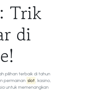
 Trik
r di
e!
h pilihan terbaik di tahun
kan permainan
slot
, kasino,
ahasia untuk memenangkan