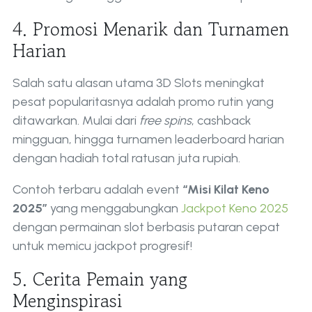
4. Promosi Menarik dan Turnamen
Harian
Salah satu alasan utama 3D Slots meningkat
pesat popularitasnya adalah promo rutin yang
ditawarkan. Mulai dari
free spins
, cashback
mingguan, hingga turnamen leaderboard harian
dengan hadiah total ratusan juta rupiah.
Contoh terbaru adalah event
“Misi Kilat Keno
2025”
yang menggabungkan
Jackpot Keno 2025
dengan permainan slot berbasis putaran cepat
untuk memicu jackpot progresif!
5. Cerita Pemain yang
Menginspirasi