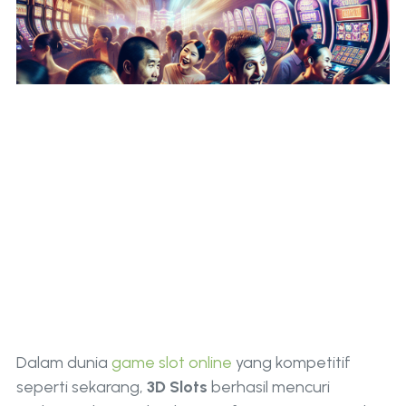
Dalam dunia
game slot online
yang kompetitif
seperti sekarang,
3D Slots
berhasil mencuri