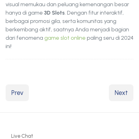
visual memukau dan peluang kemenangan besar
hanya di game
3D Slots
. Dengan fitur interaktif,
berbagai promosi gila, serta komunitas yang
berkembang aktif, saatnya Anda menjadi bagian
dari fenomena
game slot online
paling seru di 2024
ini!
Previous article: Revolusi 3D Slots & Bingo
Next art
Prev
Next
Live Chat