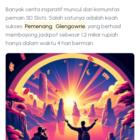
Banyak cerita inspiratif muncul dari komunitas
pemain 3D Slots. Salah satunya adalah kisah
sukses
Pemenang
Glengowrie
yang berhasil
memboyong jackpot sebesar 1,2 miliar rupiah
hanya dalam waktu 4 hari bermain.