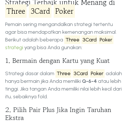
Strategi Terbaik untuk Menang di
Three
3Card
Poker
Pemain sering mengandalkan strategi tertentu
agar bisa mendapatkan kemenangan maksimal.
Berikut adalah beberapa
Three
3Card
Poker
strategi
yang bisa Anda gunakan:
1. Bermain dengan Kartu yang Kuat
Strategi dasar dalam
Three
3Card
Poker
adalah
hanya bermain jika Anda memiliki
Q-6-4
atau lebih
tinggi. Jika tangan Anda memiliki nilai lebih kecil dari
itu, sebaiknya fold.
2. Pilih Pair Plus Jika Ingin Taruhan
Ekstra