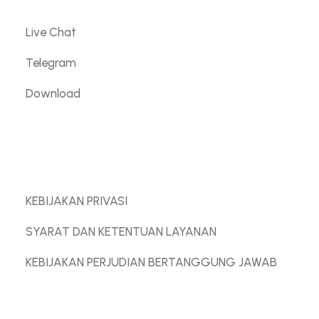
Live Chat
Telegram
Download
KEBIJAKAN PRIVASI
SYARAT DAN KETENTUAN LAYANAN
KEBIJAKAN PERJUDIAN BERTANGGUNG JAWAB