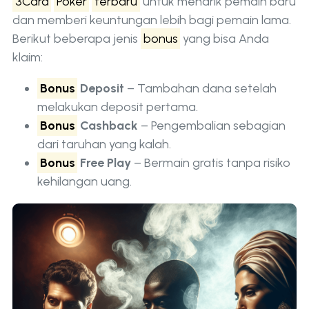
3Card
Poker
terbaru
untuk menarik pemain baru
dan memberi keuntungan lebih bagi pemain lama.
Berikut beberapa jenis
bonus
yang bisa Anda
klaim:
Bonus
Deposit
– Tambahan dana setelah
melakukan deposit pertama.
Bonus
Cashback
– Pengembalian sebagian
dari taruhan yang kalah.
Bonus
Free Play
– Bermain gratis tanpa risiko
kehilangan uang.