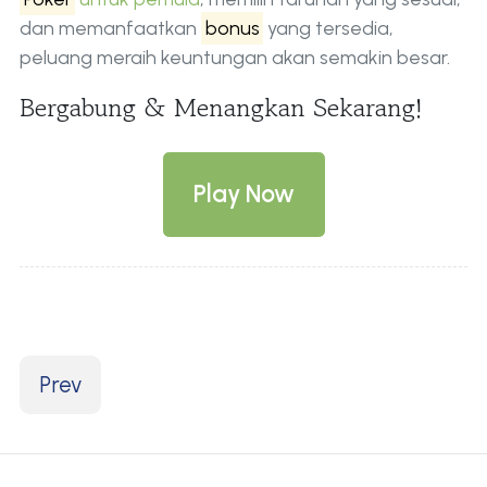
dan memanfaatkan
bonus
yang tersedia,
peluang meraih keuntungan akan semakin besar.
Bergabung & Menangkan Sekarang!
Play Now
Previous article: Rahasia Menang Besar di
Po
Prev